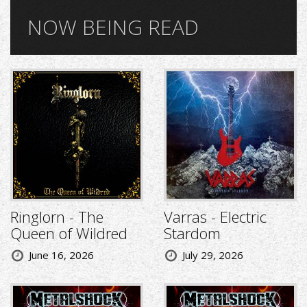
NOW BEING READ
Ringlorn - The
Varras - Electric
Queen of Wildred
Stardom
June 16, 2026
July 29, 2026