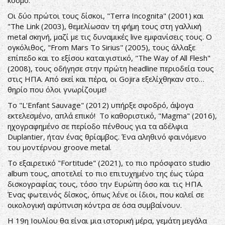
κόσμο.
Οι δύο πρώτοι τους δίσκοι, "Terra Incognita" (2001) και
"The Link (2003), θεμελίωσαν τη φήμη τους στη γαλλική
metal σκηνή, μαζί με τις δυναμικές live εμφανίσεις τους. Ο
ογκόλιθος, "From Mars To Sirius" (2005), τους άλλαξε
επίπεδο και το εξίσου καταιγιστικό, "The Way of All Flesh"
(2008), τους οδήγησε στην πρώτη headline περιοδεία τους
στις ΗΠΑ. Από εκεί και πέρα, οι Gojira εξελίχθηκαν στο…
θηρίο που όλοι γνωρίζουμε!
Το "L'Enfant Sauvage" (2012) υπήρξε σφοδρό, άψογα
εκτελεσμένο, απλά επικό! Το καθοριστικό, "Magma" (2016),
ηχογραφημένο σε περίοδο πένθους για τα αδέλφια
Duplantier, ήταν ένας θρίαμβος. Ένα αληθινό φαινόμενο
του μοντέρνου groove metal.
Το εξαιρετικό "Fortitude" (2021), το πιο πρόσφατο studio
album τους, αποτελεί το πιο επιτυχημένο της έως τώρα
δισκογραφίας τους, τόσο την Ευρώπη όσο και τις ΗΠΑ.
Ένας φωτεινός δίσκος, όπως λένε οι ίδιοι, που καλεί σε
οικολογική αφύπνιση κόντρα σε όσα συμβαίνουν.
Η 19η Ιουλίου θα είναι μια ιστορική μέρα, γεμάτη μεγάλα