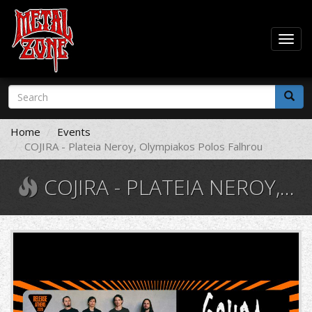
Togg
navig
Skip
Search
to
form
main
Search
content
Home
Events
COJIRA - Plateia Neroy, Olympiakos Polos Falhrou
COJIRA - PLATEIA NEROY, OLYMPIAKOS POLOS FALHROU
gojira-
1220x370.jpg