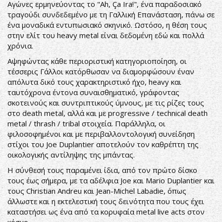
Αγώνες ερμηνεύοντας το "Ah, Ça Ira!", ένα παραδοσιακό
τραγούδι συνδεδεμένο με τη Γαλλική Επανάσταση, πάνω σε
ένα μοναδικά εντυπωσιακό σκηνικό. Ωστόσο, η θέση τους
στην ελίτ του heavy metal είναι δεδομένη εδώ και πολλά
χρόνια.
Αψηφώντας κάθε περιοριστική κατηγοριοποίηση, οι
τέσσερις Γάλλοι κατόρθωσαν να διαμορφώσουν έναν
απόλυτα δικό τους χαρακτηριστικό ήχο, heavy και
ταυτόχρονα έντονα συναισθηματικό, γράφοντας
σκοτεινούς και συντριπτικούς ύμνους, με τις ρίζες τους
στο death metal, αλλά και με progressive / technical death
metal / thrash / tribal στοιχεία. Παράλληλα, οι
φιλοσοφημένοι και με περιβαλλοντολογική συνείδηση
στίχοι του Joe Duplantier αποτελούν τον καθρέπτη της
οικολογικής αντίληψης της μπάντας.
Η σύνθεσή τους παραμένει ίδια, από τον πρώτο δίσκο
τους έως σήμερα, με τα αδέλφια Joe και Mario Duplantier και
τους Christian Andreu και Jean-Michel Labadie, όπως
άλλωστε και η εκτελεστική τους δεινότητα που τους έχει
καταστήσει ως ένα από τα κορυφαία metal live acts στον