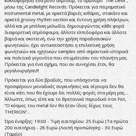
κυκλοφορήσει ένα μόνο άλμπουμ, το ομώνυμο “The Devil”,
μέσω της Candlelight Records. Πρόκειται για πειραματικό
instrumental metal, με αρκετά βαριές κιθάρες, στακάτο και
αρκετά groovy rhythm section και έντονη χρήση πλήκτρων,
αλλά και με μπόλικη μελωδία, δημιουργώντας κάθε φορά
διαφορετική ατμόσφαιρα, άλλοτε ελπιδοφόρα και άλλοτε
βαριά και σκοτεινή, ενώ την χρήση παραδοσιακών
φωνητικών, έχει αντικαταστήσει η επιλεκτική χρήση
φωνητικών και ηχητικών samples από σημαντικά ιστορικά
και πολιτικά γεγονότα που στιγμάτισαν τον πλανήτη μας.
Πρόκειται για ένα σχήμα, που αν συνεχίσει έτσι, θα
μεγαλουργήσει!!!
Πρόκειται για δύο βραδιές, που υπόσχονται να
προσφέρουν μοναδικές συγκινήσεις και σίγουρα δεν θα
είναι κάτι που θα έχουμε δει πολλές φορές στα μέρη μας…
Άλλωστε, όπως είπε και το Βρετανικό περιοδικό Iron Fist,
“Ο κόσμος του metal δεν θα ήταν ίδιος δίχως τους
THERION”…
Ώρα έναρξης: 19:00 - Τιμή εισιτηρίου: 25 Ευρώ (Τα πρώτα
200 εισιτήρια) - 28 Ευρώ (Λοιπή προπώληση) - 30 Ευρώ
(Ταμείο)