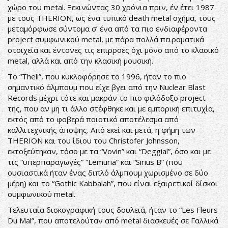
χώρο του metal. Ξεκινώντας 30 χρόνια πριν, έν έτει 1987
με τους THERION, ως ένα τυπικό death metal σχήμα, τους
μεταμόρφωσε σύντομα σ’ ένα από τα πιο ενδιαφέροντα
project συμφωνικού metal, με πάρα πολλά πειραματικά
στοιχεία και έντονες τις επιρροές όχι μόνο από το κλασικό
metal, αλλά και από την κλασική μουσική.
Το “Theli”, που κυκλοφόρησε το 1996, ήταν το πιο
σημαντικό άλμπουμ που είχε βγει από την Nuclear Blast
Records μέχρι τότε και μακράν το πιο φιλόδοξο project
της, που αν μη τι άλλο στέφθηκε και με εμπορική επιτυχία,
εκτός από το φοβερά ποιοτικό αποτέλεσμα από
καλλιτεχνικής άποψης. Από εκεί και μετά, η φήμη των
THERION και του ίδιου του Christofer Johnsson,
εκτοξεύτηκαν, τόσο με τα “Vovin” και “Deggial”, όσο και με
τις “υπερπαραγωγές” “Lemuria” και “Sirius B” (που
ουσιαστικά ήταν ένας διπλό άλμπουμ χωρισμένο σε δύο
μέρη) και το “Gothic Kabbalah”, που είναι εξαιρετικοί δίσκοι
συμφωνικού metal.
Τελευταία δισκογραφική τους δουλειά, ήταν το “Les Fleurs
Du Mal”, που αποτελούταν από metal διασκευές σε Γαλλικά