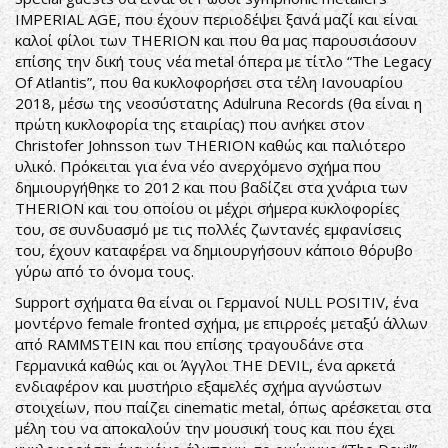
IMPERIAL AGE, που έχουν περιοδέψει ξανά μαζί και είναι
καλοί φίλοι των THERION και που θα μας παρουσιάσουν
επίσης την δική τους νέα metal όπερα με τίτλο “The Legacy
Of Atlantis”, που θα κυκλοφορήσει στα τέλη Ιανουαρίου
2018, μέσω της νεοσύστατης Adulruna Records (θα είναι η
πρώτη κυκλοφορία της εταιρίας) που ανήκει στον
Christofer Johnsson των THERION καθώς και παλιότερο
υλικό. Πρόκειται για ένα νέο ανερχόμενο σχήμα που
δημιουργήθηκε το 2012 και που βαδίζει στα χνάρια των
THERION και του οποίου οι μέχρι σήμερα κυκλοφορίες
του, σε συνδυασμό με τις πολλές ζωντανές εμφανίσεις
του, έχουν καταφέρει να δημιουργήσουν κάποιο θόρυβο
γύρω από το όνομα τους.
Support σχήματα θα είναι οι Γερμανοί NULL POSITIV, ένα
μοντέρνο female fronted σχήμα, με επιρροές μεταξύ άλλων
από RAMMSTEIN και που επίσης τραγουδάνε στα
Γερμανικά καθώς και οι Άγγλοι THE DEVIL, ένα αρκετά
ενδιαφέρον και μυστήριο εξαμελές σχήμα αγνώστων
στοιχείων, που παίζει cinematic metal, όπως αρέσκεται στα
μέλη του να αποκαλούν την μουσική τους και που έχει