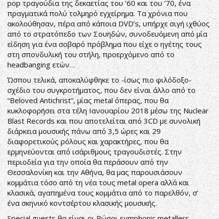
pop τραγούδια της δεκαετίας του ’60 και του ’70, ένα
πραγματικά πολύ τολμηρό εγχείρημα. Τα χρόνια που
ακολούθησαν, πέρα από κάποια DVD’s, υπήρχε σιγή ιχθύος
από το στρατόπεδο των Σουηδών, συνοδευόμενη από μία
είδηση για ένα σοβαρό πρόβλημα που είχε ο ηγέτης τους
στη σπονδυλική του στήλη, προερχόμενο από το
headbanging ετών…
Ώσπου τελικά, αποκαλύφθηκε το -ίσως πιο φιλόδοξο-
σχέδιο του συγκροτήματος, που δεν είναι άλλο από το
“Beloved Antichrist”, μίας metal όπερας, που θα
κυκλοφορήσει στα τέλη Ιανουαρίου 2018 μέσω της Nuclear
Blast Records και που αποτελείται από 3CD με συνολική
διάρκεια μουσικής πάνω από 3,5 ώρες και 29
διαφορετικούς ρόλους και χαρακτήρες, που θα
ερμηνεύονται από ισάριθμους τραγουδιστές. Στην
περιοδεία για την οποία θα περάσουν από την
Θεσσαλονίκη και την Αθήνα, θα μας παρουσιάσουν
κομμάτια τόσο από τη νέα τους metal opera αλλά και
κλασικά, αγαπημένα τους κομμάτια από το παρελθόν, σ’
ένα σκηνικό κοντσέρτου κλασικής μουσικής.
Special guests θα είναι οι Ρώσοι symphonic metallers