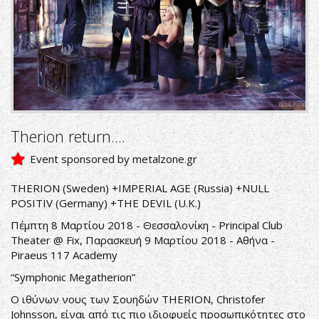
Album-
Les-
Fleurs-
Du-
Mal-
2012_1MB.jpg
Therion return....
Event sponsored by metalzone.gr
THERION (Sweden) +IMPERIAL AGE (Russia) +NULL
POSITIV (Germany) +THE DEVIL (U.K.)
Πέμπτη 8 Μαρτίου 2018 - Θεσσαλονίκη - Principal Club
Theater @ Fix, Παρασκευή 9 Μαρτίου 2018 - Αθήνα -
Piraeus 117 Academy
“Symphonic Megatherion”
Ο ιθύνων νους των Σουηδών THERION, Christofer
Johnsson, είναι από τις πιο ιδιοφυείς προσωπικότητες στο