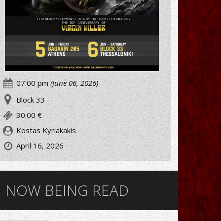
07:00 pm
(June 06, 2026)
Block 33
30.00 €
Kostas Kyriakakis
April 16, 2026
NOW BEING READ