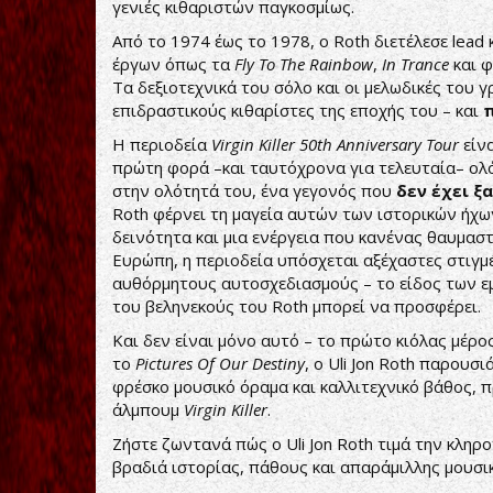
γενιές κιθαριστών παγκοσμίως.
Από το 1974 έως το 1978, ο Roth διετέλεσε lead
έργων όπως τα
Fly To The Rainbow
,
In Trance
και φ
Τα δεξιοτεχνικά του σόλο και οι μελωδικές του 
επιδραστικούς κιθαρίστες της εποχής του – και
Η περιοδεία
Virgin Killer 50th Anniversary Tour
είνα
πρώτη φορά –και ταυτόχρονα για τελευταία– ο
στην ολότητά του, ένα γεγονός που
δεν έχει ξ
Roth φέρνει τη μαγεία αυτών των ιστορικών ήχω
δεινότητα και μια ενέργεια που κανένας θαυμαστ
Ευρώπη, η περιοδεία υπόσχεται αξέχαστες στιγμές
αυθόρμητους αυτοσχεδιασμούς – το είδος των 
του βεληνεκούς του Roth μπορεί να προσφέρει.
Και δεν είναι μόνο αυτό – το πρώτο κιόλας μέρος
το
Pictures Of Our Destiny
, ο Uli Jon Roth παρουσ
φρέσκο μουσικό όραμα και καλλιτεχνικό βάθος, 
άλμπουμ
Virgin Killer
.
Ζήστε ζωντανά πώς ο Uli Jon Roth τιμά την κληρ
βραδιά ιστορίας, πάθους και απαράμιλλης μουσικ