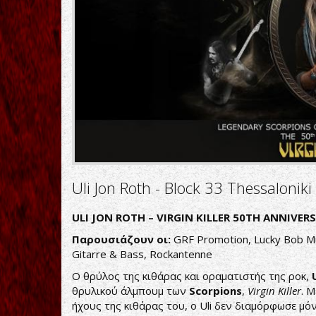
Uli Jon Roth - Block 33 Thessaloniki
ULI JON ROTH – VIRGIN KILLER 50TH ANNIVER
Παρουσιάζουν οι:
GRF Promotion, Lucky Bob Mu
Gitarre & Bass, Rockantenne
Ο θρύλος της κιθάρας και οραματιστής της ροκ,
θρυλικού άλμπουμ των
Scorpions
,
Virgin Killer
. 
ήχους της κιθάρας του, ο Uli δεν διαμόρφωσε μό