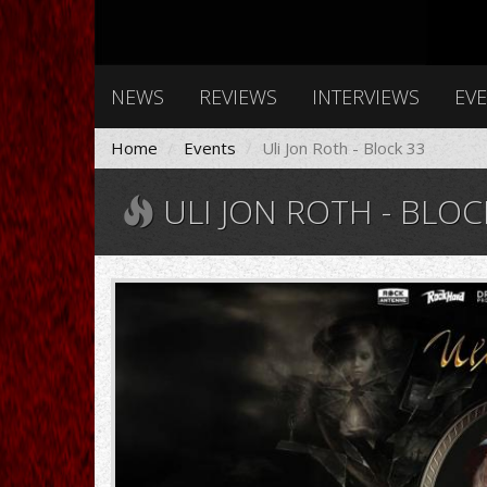
NEWS
REVIEWS
INTERVIEWS
EV
Home
Events
Uli Jon Roth - Block 33
ULI JON ROTH - BLOC
UliJonRoth.jpg