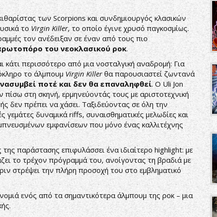
 κιθαρίστας των Scorpions και συνδημιουργός κλασικών
υσικά το
Virgin Killer
, το οποίο έγινε χρυσό παγκοσμίως.
γραμμές τον ανέδειξαν σε έναν από τους πιο
πρωτοπόρο του νεοκλασικού ροκ
.
ι κάτι περισσότερο από μια νοσταλγική αναδρομή: Για
λόκληρο το άλμπουμ
Virgin Killer
θα παρουσιαστεί ζωντανά
ανασυμβεί ποτέ και δεν θα επαναληφθεί
. Ο Uli Jon
ν πίσω στη σκηνή, ερμηνεύοντάς τους με αριστοτεχνική
ής δεν πρέπει να χάσει. Ταξιδεύοντας σε όλη την
 γεμάτες δυναμικά riffs, συναισθηματικές μελωδίες και
εμπνευσμένων εμφανίσεων που μόνο ένας καλλιτέχνης
 της παράστασης επιφυλάσσει ένα ιδιαίτερο highlight: με
ιάζει το τρέχον πρόγραμμά του, ανοίγοντας τη βραδιά με
πριν στρέψει την πλήρη προσοχή του στο εμβληματικό
ονομιά ενός από τα σημαντικότερα άλμπουμ της ροκ – μια
ής.