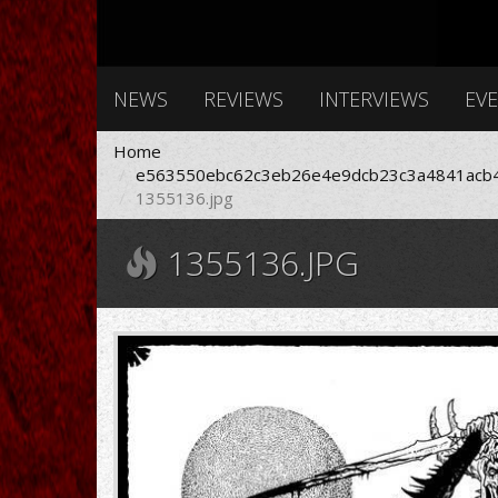
NEWS
REVIEWS
INTERVIEWS
EV
Home
e563550ebc62c3eb26e4e9dcb23c3a4841acb4
1355136.jpg
1355136.JPG