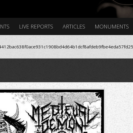
ENTS
LIVE REPORTS
ARTICLES
MONUMENTS
412bac638f0ace931c1908bd4d64b1dcf8afdeb9fbe4eda57fd25