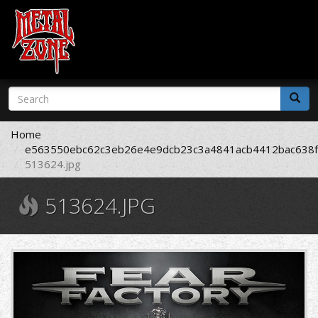
Skip
Search
to
form
main
Search
content
Home
e563550ebc62c3eb26e4e9dcb23c3a4841acb4412bac638f
513624.jpg
513624.JPG