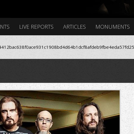
ENTS
LIVE REPORTS
ARTICLES
MONUMENTS
412bac638f0ace931c1908bd4d64b1dcf8afdeb9fbe4eda57fd25