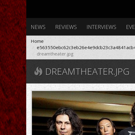
NEWS
REVIEWS
INTERVIEWS
EV
Home
e563550ebc62c3eb26e4e9dcb23c3a4841acb4
dreamtheater.jpg
DREAMTHEATER.JPG