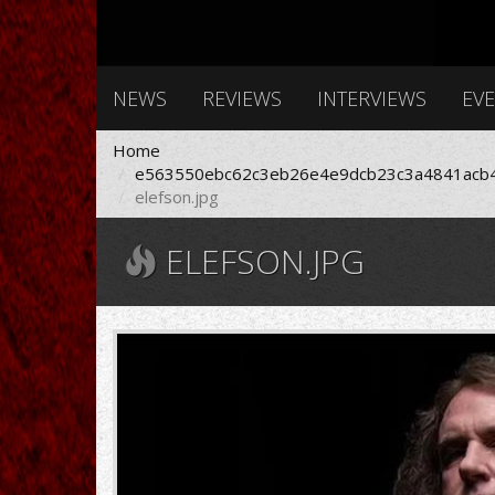
NEWS
REVIEWS
INTERVIEWS
EV
Home
e563550ebc62c3eb26e4e9dcb23c3a4841acb4
elefson.jpg
ELEFSON.JPG