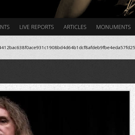
ENTS
LIVE REPORTS
ARTICLES
MONUMENTS
412bac638f0ace931c1908bd4d64b1dcf8afdeb9fbe4eda57fd25