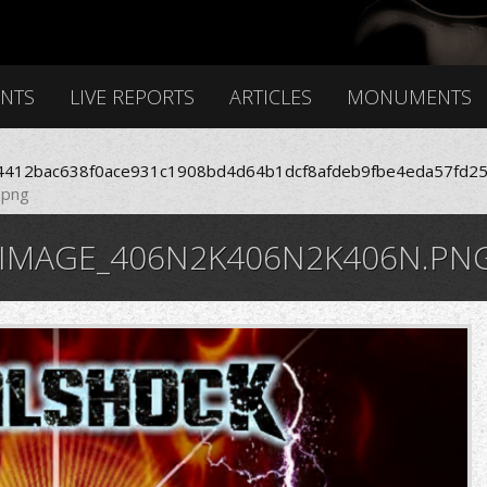
ENTS
LIVE REPORTS
ARTICLES
MONUMENTS
412bac638f0ace931c1908bd4d64b1dcf8afdeb9fbe4eda57fd25
.png
IMAGE_406N2K406N2K406N.PN