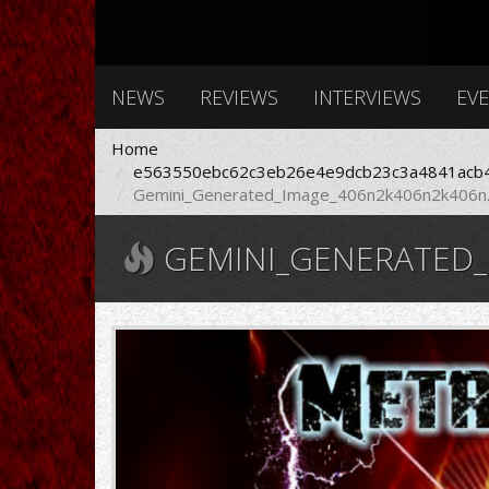
NEWS
REVIEWS
INTERVIEWS
EV
Home
e563550ebc62c3eb26e4e9dcb23c3a4841acb4
Gemini_Generated_Image_406n2k406n2k406n
GEMINI_GENERATED_