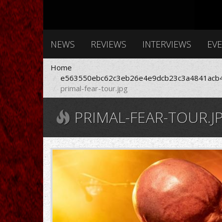
NEWS
REVIEWS
INTERVIEWS
EV
Home
e563550ebc62c3eb26e4e9dcb23c3a4841acb4
primal-fear-tour.jpg
PRIMAL-FEAR-TOUR.J