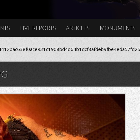
ENTS
LIVE REPORTS
ARTICLES
MONUMENTS
412bac638f0ace931c1908bd4d64b1dcf8afdeb9fbe4eda57fd25
PG