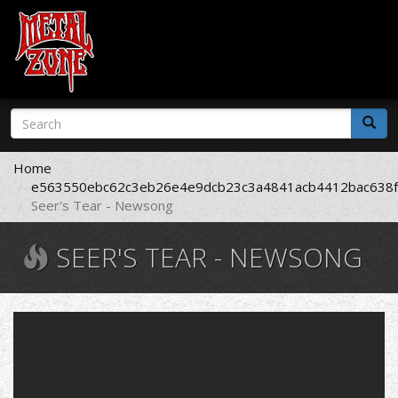
Skip
Search
to
form
main
Search
content
Home
e563550ebc62c3eb26e4e9dcb23c3a4841acb4412bac638f
Seer's Tear - Newsong
SEER'S TEAR - NEWSONG