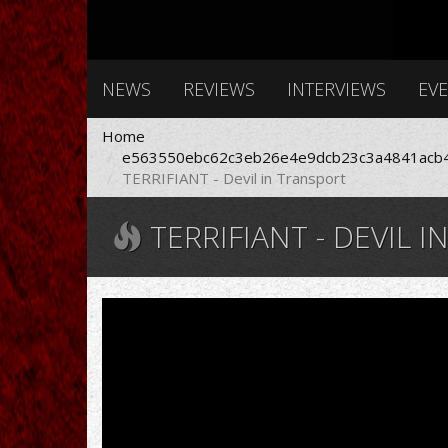
NEWS
REVIEWS
INTERVIEWS
EV
Home
e563550ebc62c3eb26e4e9dcb23c3a4841acb4
TERRIFIANT - Devil in Transport
TERRIFIANT - DEVIL 