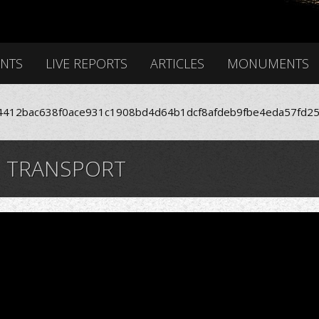
ENTS
LIVE REPORTS
ARTICLES
MONUMENTS
412bac638f0ace931c1908bd4d64b1dcf8afdeb9fbe4eda57fd25
IN TRANSPORT