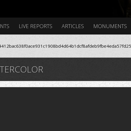
ENTS
LIVE REPORTS
ARTICLES
MONUMENTS
412bac638f0ace931c1908bd4d64b1dcf8afdeb9fbe4eda57fd25
ATERCOLOR