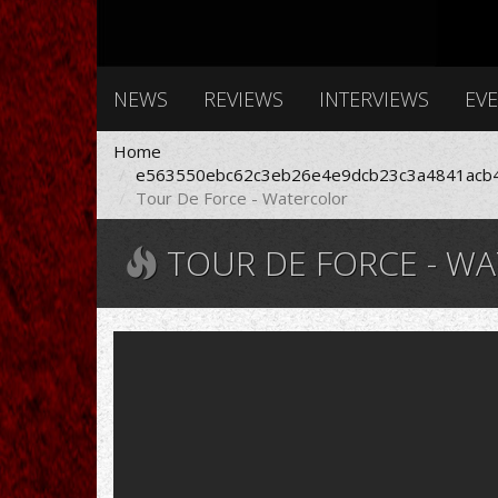
NEWS
REVIEWS
INTERVIEWS
EV
Home
e563550ebc62c3eb26e4e9dcb23c3a4841acb4
Tour De Force - Watercolor
TOUR DE FORCE - W