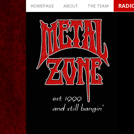
Skip
RADI
HOMEPAGE
ABOUT
THE TEAM
to
main
content