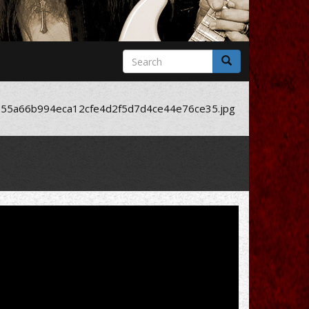
Search
form
Search
55a66b994eca12cfe4d2f5d7d4ce44e76ce35.jpg