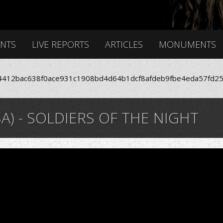
ENTS
LIVE REPORTS
ARTICLES
MONUMENTS
412bac638f0ace931c1908bd4d64b1dcf8afdeb9fbe4eda57fd25
) - SOLDIERS OF THE NIGHT