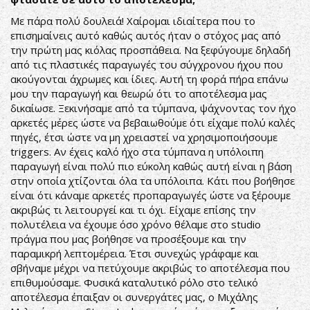
Με πάρα πολύ δουλειά! Χαίρομαι ιδιαίτερα που το
επισημαίνεις αυτό καθώς αυτός ήταν ο στόχος μας από
την πρώτη μας κιόλας προσπάθεια. Να ξεφύγουμε δηλαδή
από τις πλαστικές παραγωγές του σύγχρονου ήχου που
ακούγονται άχρωμες και ίδιες. Αυτή τη φορά πήρα επάνω
μου την παραγωγή και θεωρώ ότι το αποτέλεσμα μας
δικαίωσε. Ξεκινήσαμε από τα τύμπανα, ψάχνοντας τον ήχο
αρκετές μέρες ώστε να βεβαιωθούμε ότι είχαμε πολύ καλές
πηγές, έτσι ώστε να μη χρειαστεί να χρησιμοποιήσουμε
triggers. Αν έχεις καλό ήχο στα τύμπανα η υπόλοιπη
παραγωγή είναι πολύ πιο εύκολη καθώς αυτή είναι η βάση
στην οποία χτίζονται όλα τα υπόλοιπα. Κάτι που βοήθησε
είναι ότι κάναμε αρκετές προπαραγωγές ώστε να ξέρουμε
ακριβώς τι λειτουργεί και τι όχι. Είχαμε επίσης την
πολυτέλεια να έχουμε όσο χρόνο θέλαμε στο studio
πράγμα που μας βοήθησε να προσέξουμε και την
παραμικρή λεπτομέρεια. Έτσι συνεχώς γράφαμε και
σβήναμε μέχρι να πετύχουμε ακριβώς το αποτέλεσμα που
επιθυμούσαμε. Φυσικά καταλυτικό ρόλο στο τελικό
αποτέλεσμα έπαιξαν οι συνεργάτες μας, ο Μιχάλης