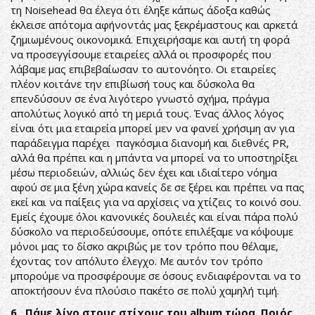
τη Noisehead θα έλεγα ότι έληξε κάπως άδοξα καθώς
έκλεισε απότομα αφήνοντάς μας ξεκρέμαστους και αρκετά
ζημιωμένους οικονομικά. Επιχειρήσαμε και αυτή τη φορά
να προσεγγίσουμε εταιρείες αλλά οι προσφορές που
λάβαμε μας επιβεβαίωσαν το αυτονόητο. Οι εταιρείες
πλέον κοιτάνε την επιβίωσή τους και δύσκολα θα
επενδύσουν σε ένα λιγότερο γνωστό σχήμα, πράγμα
απολύτως λογικό από τη μεριά τους. Ένας άλλος λόγος
είναι ότι μια εταιρεία μπορεί μεν να φανεί χρήσιμη αν για
παράδειγμα παρέχει παγκόσμια διανομή και διεθνές PR,
αλλά θα πρέπει και η μπάντα να μπορεί να το υποστηρίξει
μέσω περιοδειών, αλλιώς δεν έχει και ιδιαίτερο νόημα
αφού σε μια ξένη χώρα κανείς δε σε ξέρει και πρέπει να πας
εκεί και να παίξεις για να αρχίσεις να χτίζεις το κοινό σου.
Εμείς έχουμε όλοι κανονικές δουλειές και είναι πάρα πολύ
δύσκολο να περιοδεύσουμε, οπότε επιλέξαμε να κόψουμε
μόνοι μας το δίσκο ακριβώς με τον τρόπο που θέλαμε,
έχοντας τον απόλυτο έλεγχο. Με αυτόν τον τρόπο
μπορούμε να προσφέρουμε σε όσους ενδιαφέρονται να το
αποκτήσουν ένα πλούσιο πακέτο σε πολύ χαμηλή τιμή.
6. Πάμε λίγο στους στίχους του album τώρα. Ποιός