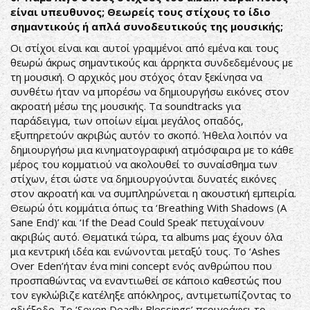
είναι υπευθυνος; Θεωρείς τους στίχους το ίδιο
σημαντικούς ή απλά συνοδευτικούς της μουσικής;
Οι στίχοι είναι και αυτοί γραμμένοι από εμένα και τους
θεωρώ άκρως σημαντικούς και άρρηκτα συνδεδεμένους με
τη μουσική. Ο αρχικός μου στόχος όταν ξεκίνησα να
συνθέτω ήταν να μπορέσω να δημιουργήσω εικόνες στον
ακροατή μέσω της μουσικής. Τα soundtracks για
παράδειγμα, των οποίων είμαι μεγάλος οπαδός,
εξυπηρετούν ακριβώς αυτόν το σκοπό. Ήθελα λοιπόν να
δημιουργήσω μια κινηματογραφική ατμόσφαιρα με το κάθε
μέρος του κομματιού να ακολουθεί το συναίσθημα των
στίχων, έτσι ώστε να δημιουργούνται δυνατές εικόνες
στον ακροατή και να συμπληρώνεται η ακουστική εμπειρία.
Θεωρώ ότι κομμάτια όπως τα ‘Breathing With Shadows (A
Sane End)’ και ‘If the Dead Could Speak’ πετυχαίνουν
ακριβώς αυτό. Θεματικά τώρα, τα albums μας έχουν όλα
μια κεντρική ιδέα και ενώνονται μεταξύ τους. Το ‘Ashes
Over Eden’ήταν ένα mini concept ενός ανθρώπου που
προσπαθώντας να εναντιωθεί σε κάποιο καθεστώς που
τον εγκλώβιζε κατέληξε απόκληρος, αντιμετωπίζοντας το
αδιέξοδο. Το ‘Seven Deadly Blessings’ περιγράφει το