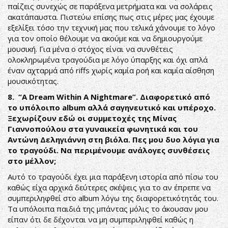
παίζεις συνεχώς σε παράξενα μετρήματα και να σολάρεις
ακατάπαυστα. Πιστεύω επίσης πως στις μέρες μας έχουμε
εξελίξει τόσο την τεχνική μας που τελικά χάνουμε το λόγο
για τον οποίο θέλουμε να ακούμε και να δημιουργούμε
μουσική. Για μένα ο στόχος είναι να συνθέτεις
ολοκληρωμένα τραγούδια με λόγο ύπαρξης και όχι απλά
έναν αχταρμά από riffs χωρίς καμία ροή και καμία αίσθηση
μουσικότητας.
8. “A Dream Within A Nightmare”. Διαφορετικό από
το υπόλοιπο album αλλά σαγηνευτικό και υπέροχο.
Ξεχωρίζουν εδώ οι συμμετοχές της Μίνας
Γιαννοπούλου στα γυναικεία φωνητικά και του
Αντώνη Δεληγιάννη στη βιόλα. Πες μου δυο λόγια για
το τραγούδι. Να περιμένουμε ανάλογες συνθέσεις
στο μέλλον;
Αυτό το τραγούδι έχει μια παράξενη ιστορία από πίσω του
καθώς είχα αρχικά δεύτερες σκέψεις για το αν έπρεπε να
συμπεριληφθεί στο album λόγω της διαφορετικότητάς του.
Τα υπόλοιπα παιδιά της μπάντας μόλις το άκουσαν μου
είπαν ότι δε δέχονται να μη συμπεριληφθεί καθώς η