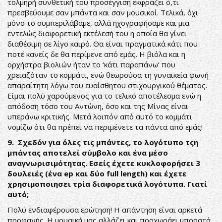
τολμηρή συνθετική του προσέγγιση εκφράζει ό,τι
πρεσβεύουμε σαν μπάντα και σαν μουσικοί. Τελικά, όχι
μόνο το συμπεριλάβαμε, αλλά ηχογραφήσαμε και μια
εντελώς διαφορετική εκτέλεσή του η οποία θα γίνει
διαθέσιμη σε λίγο καιρό. Θα είναι πραγματικά κάτι που
ποτέ κανείς δε θα περίμενε από εμάς. Η βιόλα και η
ορχήστρα βιολιών ήταν το ‘κάτι παραπάνω’ που
χρειαζόταν το κομμάτι, ενώ θεωρούσα τη γυναικεία φωνή
απαραίτητη λόγω του ευαίσθητου στιχουργικού θέματος.
Είμαι πολύ χαρούμενος για το τελικό αποτέλεσμα ενώ η
απόδοση τόσο του Αντώνη, όσο και της Μίνας είναι
υπεράνω κριτικής. Μετά λοιπόν από αυτό το κομμάτι
νομίζω ότι θα πρέπει να περιμένετε τα πάντα από εμάς!
9. Σχεδόν για όλες τις μπάντες, το λογότυπο τςη
μπάντας αποτελεί σύμβολο και ένα μέσο
αναγνωρισιμότητας. Εσείς έχετε κυκλοφορήσει 3
δουλειές (ένα ep και δύο full length) και έχετε
χρησιμοποιησει τρία διαφορετικά λογότυπα. Γιατί
αυτό;
Πολύ ενδιαφέρουσα ερώτηση! Η απάντηση είναι αρκετά
προφανής. Η μουσική μας αλλάζει και προχωράει μπροστά,