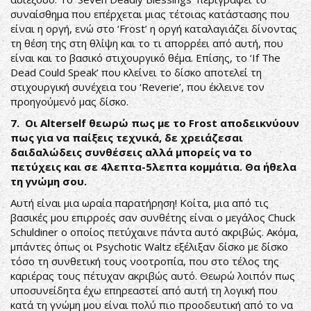
συναίσθημα που επέρχεται μιας τέτοιας κατάστασης που
είναι η οργή, ενώ στο ‘Frost’ η οργή καταλαγιάζει δίνοντας
τη θέση της στη θλίψη και το τι απορρέει από αυτή, που
είναι και το βασικό στιχουργικό θέμα. Επίσης, το ‘If The
Dead Could Speak’ που κλείνει το δίσκο αποτελεί τη
στιχουργική συνέχεια του ‘Reverie’, που έκλεινε τον
προηγούμενό μας δίσκο.
7. Οι Alterself θεωρώ πως με το Frost αποδεικνύουν
πως για να παίξεις τεχνικά, δε χρειάζεσαι
δαιδαλώδεις συνθέσεις αλλά μπορείς να το
πετύχεις και σε 4λεπτα-5λεπτα κομμάτια. Θα ήθελα
τη γνώμη σου.
Αυτή είναι μια ωραία παρατήρηση! Κοίτα, μια από τις
βασικές μου επιρροές σαν συνθέτης είναι ο μεγάλος Chuck
Schuldiner ο οποίος πετύχαινε πάντα αυτό ακριβώς. Ακόμα,
μπάντες όπως οι Psychotic Waltz εξέλιξαν δίσκο με δίσκο
τόσο τη συνθετική τους νοοτροπία, που στο τέλος της
καριέρας τους πέτυχαν ακριβώς αυτό. Θεωρώ λοιπόν πως
υποσυνείδητα έχω επηρεαστεί από αυτή τη λογική που
κατά τη γνώμη μου είναι πολύ πιο προοδευτική από το να