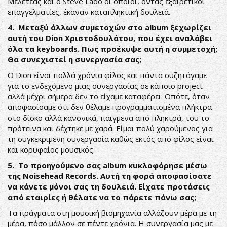
Μελετέας και ο Steve Lado οι οποίοι, όντας εξαιρετικοί
επαγγελματίες, έκαναν καταπληκτική δουλειά.
4. Μεταξύ άλλων συμετοχών στο album ξεχωρίζει
αυτή του Dion Χριστοδουλάτου, που έχει αναλάβει
όλα τα keyboards. Πως προέκυψε αυτή η συμμετοχή;
Θα συνεχιστεί η συνεργασία σας;
Ο Dion είναι πολλά χρόνια φίλος και πάντα συζητάγαμε
για το ενδεχόμενο μιας συνεργασίας σε κάποιο project
αλλά μέχρι σήμερα δεν το είχαμε καταφέρει. Οπότε, όταν
αποφασίσαμε ότι δεν θέλαμε προγραμματισμένα πλήκτρα
στο δίσκο αλλά κανονικά, παιγμένα από πληκτρά, του το
πρότεινα και δέχτηκε με χαρά. Είμαι πολύ χαρούμενος για
τη συγκεκριμένη συνεργασία καθώς εκτός από φίλος είναι
και κορυφαίος μουσικός.
5. Το προηγούμενο σας album κυκλοφόρησε μέσω
της Noisehead Records. Αυτή τη φορά αποφασίσατε
να κάνετε μόνοι σας τη δουλειά. Είχατε προτάσεις
από εταιρίες ή θέλατε να το πάρετε πάνω σας;
Τα πράγματα στη μουσική βιομηχανία αλλάζουν μέρα με τη
μέρα, πόσο μάλλον σε πέντε χρόνια. Η συνεργασία μας με