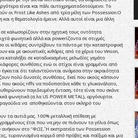
 αργότερα είναι και πάλι αυτοχρηματοδοτούμενο. Το
ούν οι Frost Like Ashes από τρία μέλη των Possession.Ο
και η θεματολογία έμεινε. Αλλά αυτοί είναι μια άλλη
λωσορίζουν στην ηχητική τους οντότητα.
ριχτά φωνητικά αλλά και powerίζοντα σε στιγμές.
ο οι κιθάρες συντρίβουν τα πάντα με την καταστροφική
υν και με ακουστικές κιθάρες από τα χέρια του Vinson,
να καταλήξει σε καταδικασμένες μελωδίες γεμάτο
διάφορες συνθέσεις ενώ οι στίχοι είναι γραμμένοι από
υ έγκειται ότι ταλαντεύονται ανάμεσα στην ακραιότητα
ζουν πολύ δυνατές συνθέσεις. Εκεί που ακούς κάποιον
ί που ακούς riffs να ποδοπατάνε κάθε τι γλυκανάλατο,
ευθερώνουν παγιδευμένη ένταση, τότε είναι που σκάνε
αμικά φωνητικά (α λα US POWER METAL), αργόσυρτοι
τραγούδια να αποθηκεύονται στον σκληρό του
 αυτιά μας. 100% μεταλλική επίθεση με
 γραμμένους έτσι που να μην σε πιάνουν τα γέλια όπως
νήκουν στο ‘’ΦΩΣ΄΄. Η εκστρατεία των Possession
ες, τυραννισμένα κορμιά από πρόβες και παίξιμο και μια