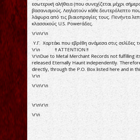
εσωτερική αλήθεια (που συνεχίζεται μέχρι σήμερα
βασανισμούς. Λεηλατούν κάθε δευτερόλεπτο που 
λάφυρα από τις βιαιοπραγίες τους. Πενήντα λεπ
κλασσικούς U.S. Powerάδες.
\r\n\r\n
Υ.Γ. Χαρτάκι που εβρέθη ανάμεσα στις σελίδες τ
\r\n !! ATTENTION !!
\r\nDue to Metal Merchant Records not fulfilling 
released Eternally Haunt independently. Therefo
directly, through the P.O. Box listed here and in t
\r\n
\r\n\r\n
\r\n\r\n
\r\n