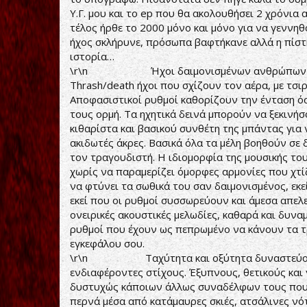
Υ.Γ. μου και το ep που θα ακολουθήσει 2 χρόνια
τέλος ήρθε το 2000 μόνο και μόνο για να γεννηθ
ήχος σκλήρυνε, πρόσωπα βαφτήκανε αλλά η πίστη 
ιστορία…
\r\n Ήχοι δαιμονισμένων ανθρώπων σε κα
Thrash/death ήχοι που σχίζουν τον αέρα, με τσι
Αποφασιστικοί ρυθμοί καθορίζουν την ένταση όσ
τους ορμή. Τα ηχητικά δεινά μπορούν να ξεκινήσο
κιθαρίστα και βασικού συνθέτη της μπάντας για 
ακιδωτές άκρες. Βασικά όλα τα μέλη βοηθούν σε 
τον τραγουδιστή. Η ιδιομορφία της μουσικής το
χωρίς να παραμερίζει όμορφες αρμονίες που χτί
να φτύνει τα σωθικά του σαν δαιμονισμένος, εκε
εκεί που οι ρυθμοί συσσωρεύουν και άμεσα απελ
ονειρικές ακουστικές μελωδίες, καθαρά και δυν
ρυθμοί που έχουν ως πεπρωμένο να κάνουν τα 
εγκεφάλου σου.
\r\n Ταχύτητα και οξύτητα δυναστεύουν τα
ενδιαφέροντες στίχους. Έξυπνους, θετικούς και
δυστυχώς κάποιων άλλως συναδέλφων τους που α
περνά μέσα από κατάμαυρες σκιές, ατσάλινες νότ