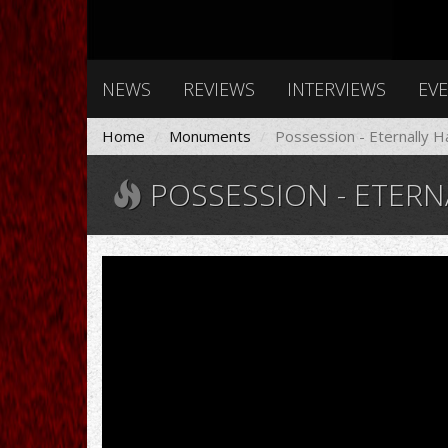
NEWS
REVIEWS
INTERVIEWS
EV
Home
Monuments
Possession - Eternally H
POSSESSION - ETERN
Possession
-
Eternally
Haunt
[Full
Album]