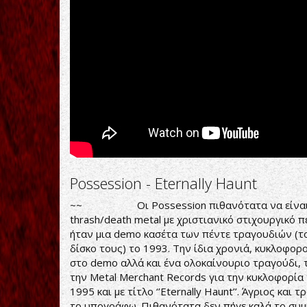
Possession - Eternally Haunt
~~ Οι Possession πιθανότατα να είναι ένα
thrash/death metal με χριστιανικό στιχουργικό 
ήταν μια demo κασέτα των πέντε τραγουδιών (το 
δίσκο τους) το 1993. Την ίδια χρονιά, κυκλοφορ
στο demo αλλά και ένα ολοκαίνουριο τραγούδι, τ
την Metal Merchant Records για την κυκλοφορία
1995 και με τίτλο ‘’Eternally Haunt’’. Άγριος κα
το υπογράφω. Πιθανότατα δεν πήγε καλά το συμ