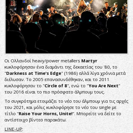
Oι Ολλανδοί heavy/power metallers
Martyr
κυκλοφόρησαν ένα διαμάντι της δεκαετίας του '80, το
"
Darkness at Time's Edge
" (1986) αλλά λίγα χρόνια μετά
διέλυσαν. Το 2005 επανασυνδέθηκαν, και το 2011
κυκλοφόρησαν το "
Circle of 8
", ενώ το "
You Are Next
"
του 2016 είναι το πιο πρόσφατο άλμπουμ τους.
Το συγκρότημα ετοιμάζει το νέο του άλμπουμ για τις αρχές
του 2021, και μόλις κυκλοφόρησε το νέο του single με
τίτλο "
Raise Your Horns, Unite!
". Μπορείτε να δείτε το
αντίστοιχο βίντεο παρακάτω.
LINE-UP
: