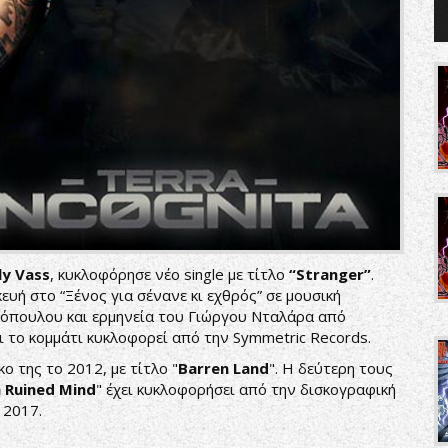
lly Vass
, κυκλοφόρησε νέο single με τίτλο
“Stranger”
.
ευή στο “Ξένος για σένανε κι εχθρός” σε μουσική
όπουλου και ερμηνεία του Γιώργου Νταλάρα από
ι το κομμάτι κυκλοφορεί από την Symmetric Records.
ο της το 2012, με τίτλο "
Barren Land
". Η δεύτερη τους
 Ruined Mind
" έχει κυκλοφορήσει από την δισκογραφική
 2017.