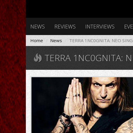
NEWS
REVIEWS
INTERVIEWS
EV
Home
News
ΤΕRRA 1NC0GNITA: NEO SING
ΤΕRRA 1NC0GNITA: N
terra-
720x425.jpg