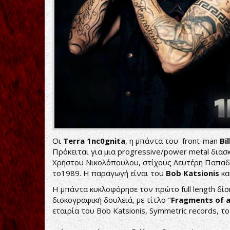
Oι
Terra 1nc0gnita
, η μπάντα του front-man
Bi
Πρόκειται για μια progressive/power metal διασκ
Χρήστου Νικολόπουλου, στίχους Λευτέρη Παπαδ
το1989. Η παραγωγή
είναι του
Bob Katsionis
κα
Η μπάντα κυκλοφόρησε τον πρώτο full length δίσκ
δισκογραφική δουλειά, με τίτλο "
Fragments of a
εταιρία του Bob Katsionis, Symmetric records, το