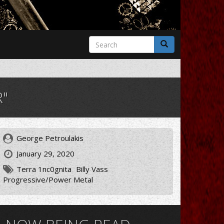
Search
form
Search
"
George Petroulakis
January 29, 2020
Terra 1nc0gnita
Billy Vass
Progressive/Power Metal