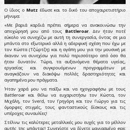
Ο ίδιος ο
Mutz
έδωσε και το δικό του αποχαιρετιστήριο
μήνυμα:
«Με βαριά καρδιά πρέπει σήμερα να ανακοινώσω την
αποχώρησή μου από τους
Battleroar
. Δεν ήταν ποτέ
εύκολο να συνεχίζω με αυτή τη συνεργασία, όντας σε μια
μπάντα στο εξωτερικό αλλά η αδερφική σχέση που έχω με
τον Κώστα (Τζώρτζη) και η αγάπη μου για την μουσική με
έκαναν να συνεχίσω για πολύ περισσότερο από όσο θα
ήταν δυνατόν. Τώρα, τα αυξανόμενα θέματα υγείας,
εργασίας και συγκρουόμενων προγραμμάτων με
αναγκάζουν να διακόψω πολλές δραστηριότητες και
αγαπημένα μου πράγματα.
Ήταν χαρά μου να παίξω και να ηχογραφήσω με τους
Battleroar και θέλω να ευχαριστήσω τον Κώστα, τον
Μιχάλη, τον Sverd, τον Γρηγόρη και τον Γιώργο για τις
όμορφες στιγμές, τους φανταστικούς δίσκους και τις
υπέροχες συναυλίες!
Στέλνω τις καλύτερες μεταλλικές μου ευχές για το μέλλον
αυτής της μπάντας! Συνεχίστε να δίνετε μανιασμένο epic