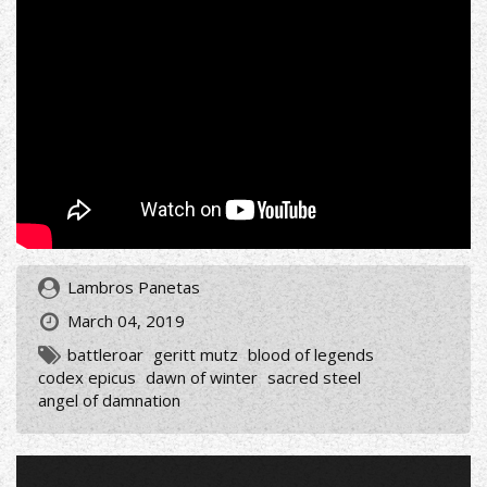
Lambros Panetas
March 04, 2019
battleroar
geritt mutz
blood of legends
codex epicus
dawn of winter
sacred steel
angel of damnation