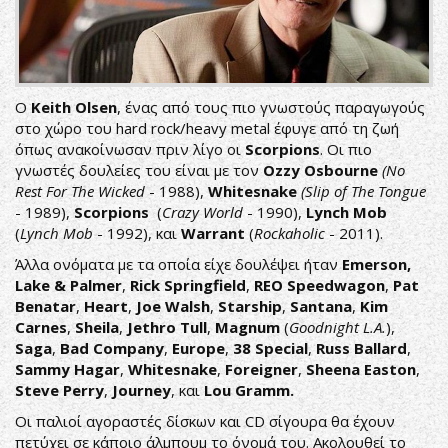
Ο
Keith Olsen
, ένας από τους πιο γνωστούς παραγωγούς
στο χώρο του hard rock/heavy metal έφυγε από τη ζωή
όπως ανακοίνωσαν πριν λίγο οι
Scorpions
. Oι πιο
γνωστές δουλείες του είναι με τον
Ozzy Osbourne
(No
Rest For The Wicked
- 1988),
Whitesnake
(Slip of The Tongue
- 1989),
Scorpions
(
Crazy World
- 1990),
Lynch Mob
(
Lynch Mob
- 1992), και
Warrant
(
Rockaholic
- 2011).
Άλλα ονόματα με τα οποία είχε δουλέψει ήταν
Emerson,
Lake & Palmer
,
Rick Springfield
,
REO Speedwagon
,
Pat
Benatar
,
Heart
,
Joe Walsh
,
Starship
,
Santana
,
Kim
Carnes
,
Sheila
,
Jethro Tull
,
Magnum
(
Goodnight L.A.
),
Saga
,
Bad Company
,
Europe
,
38 Special
,
Russ Ballard
,
Sammy Hagar
,
Whitesnake
,
Foreigner
,
Sheena Easton
,
Steve Perry
,
Journey
, και
Lou Gramm.
Οι παλιοί αγοραστές δίσκων και CD σίγουρα θα έχουν
πετύχει σε κάποιο άλμπουμ το όνομά του. Ακολουθεί το