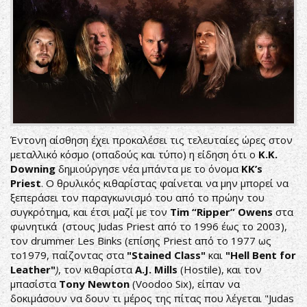
Έντονη αίσθηση έχει προκαλέσει τις τελευταίες ώρες στον
μεταλλικό κόσμο (οπαδούς και τύπο) η είδηση ότι ο
K.K.
Downing
δημιούργησε νέα μπάντα με το όνομα
KK’s
Priest
. Ο θρυλικός κιθαρίστας φαίνεται να μην μπορεί να
ξεπεράσει τον παραγκωνισμό του από το πρώην του
συγκρότημα, και έτσι μαζί με τον
Tim “Ripper” Owens
στα
φωνητικά (στους Judas Priest από το 1996 έως το 2003),
τον drummer Les Binks (επίσης Priest από το 1977 ως
το1979, παίζοντας στα
"Stained Class"
και
"Hell Bent for
Leather"
)
, τον κιθαρίστα
A.J. Mills
(Hostile), και τον
μπασίστα
Tony Newton
(Voodoo Six), είπαν να
δοκιμάσουν να δουν τι μέρος της πίτας που λέγεται "Judas