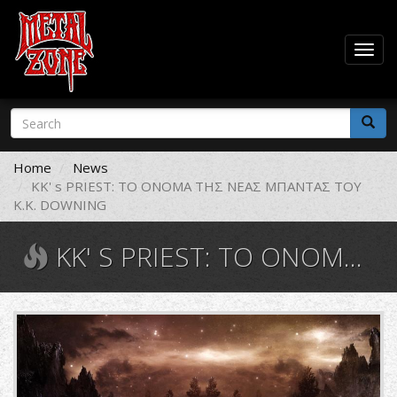
Togg
navig
Skip
Search
to
form
main
Search
content
Home
News
KK' s PRIEST: TO ONOMA THΣ ΝΕΑΣ ΜΠΑΝΤΑΣ ΤΟΥ
K.K. DΟWNING
KK' S PRIEST: TO ONOMA THΣ ΝΕΑΣ ΜΠΑΝΤΑΣ ΤΟΥ K.K. DΟWNING
MONTAGE_no_logo_no_names.jpg