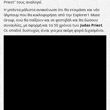
Priest" τους αναλογεί.
Η μπάντα μάλιστα ανακοίνωσε ότι θα ετοιμάσει και νέο
άλμπουμ που θα κυκλοφορήσει από την Explorer1 Music
Group, ενώ θα παίξουν και σε φεστιβάλ και θα δώσουν
συναυλίες, με αφορμή και τα 50 χρόνια των
Judas Priest
.
Oι οπαδοί δυστυχώς είναι για μια ακόμη φορά διχασμένοι.