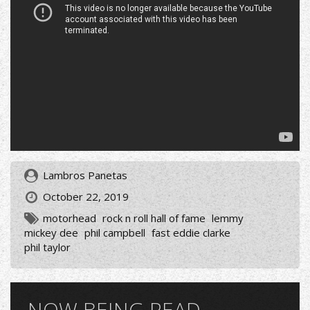
Lambros Panetas
October 22, 2019
motorhead
rock n roll hall of fame
lemmy
mickey dee
phil campbell
fast eddie clarke
phil taylor
NOW BEING READ