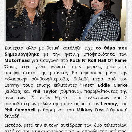
Συνέχεια αλλά με θετική κατάληξη είχε
το θέμα που
δημιουργήθηκε
με την φετινή υποψηφιότητα των
Motorhead
για εισαγωγή στο
Rock N’ Roll Hall Of Fame
.
Όπως είχε γίνει γνωστό πριν μερικές μέρες, η
υποψηφιότητα της μπάντας θα αφορούσε μόνο την
«κλασσική» σύνθεση/περίοδο, δηλαδή πέρα από τον
Lemmy τους επίσης εκλιπόντες
“Fast” Eddie Clarke
(κιθάρα) και
Phil Taylor
(τύμπανα), παραβλέποντας την
άνω των 25 ετών θητεία των τελευταίων και 2
μακροβιότερων μελών της μπάντας μετά τον
Lemmy
, του
Phil Campbell
(κιθάρα) και του
Mikkey Dee
(τύμπανα)
δηλαδή.
Ωστόσο, μετά την έντονη αντίδραση των δύο τελευταίων
αλλά και την γενική κατακραυγή των οπαδών της μπάντας,