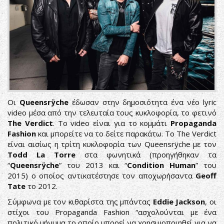
by-
GrizzleeMartin-
-1024x683.jpg
Οι
Queensrÿche
έδωσαν στην δημοσιότητα ένα νέο lyric
video μέσα από την τελευταία τους κυκλοφορία, το φετινό
The Verdict
. Το video είναι για το κομμάτι
Propaganda
Fashion
και μπορείτε να το δείτε παρακάτω. Το The Verdict
είναι αισίως η τρίτη κυκλοφορία των Queensrÿche με τον
Todd La Torre
στα φωνητικά (προηγήθηκαν τα
“
Queensrÿche
” του 2013 και “
Condition Human
” του
2015) ο οποίος αντικατέστησε τον αποχωρήσαντα
Geoff
Tate
το 2012.
Σύμφωνα με τον κιθαρίστα της μπάντας
Eddie Jackson
, οι
στίχοι του Propaganda Fashion “ασχολούνται με ένα
πολιτικό μήνυμα το οποίο μπορεί να χρησιμοποιηθεί για να