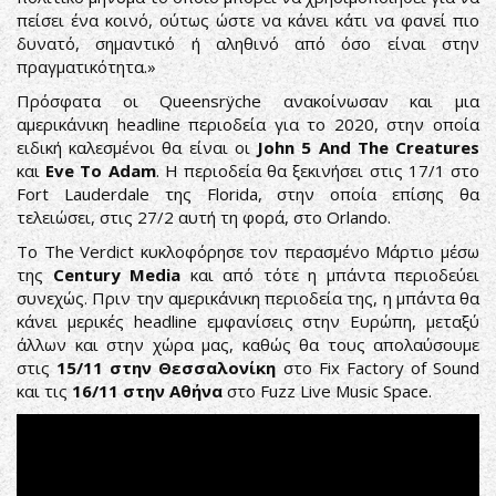
πείσει ένα κοινό, ούτως ώστε να κάνει κάτι να φανεί πιο
δυνατό, σημαντικό ή αληθινό από όσο είναι στην
πραγματικότητα.»
Πρόσφατα οι Queensrÿche ανακοίνωσαν και μια
αμερικάνικη headline περιοδεία για το 2020, στην οποία
ειδική καλεσμένοι θα είναι οι
John 5 And The Creatures
και
Eve To Adam
. H περιοδεία θα ξεκινήσει στις 17/1 στο
Fort Lauderdale της Florida, στην οποία επίσης θα
τελειώσει, στις 27/2 αυτή τη φορά, στο Orlando.
To The Verdict κυκλοφόρησε τον περασμένο Μάρτιο μέσω
της
Century Media
και από τότε η μπάντα περιοδεύει
συνεχώς. Πριν την αμερικάνικη περιοδεία της, η μπάντα θα
κάνει μερικές headline εμφανίσεις στην Ευρώπη, μεταξύ
άλλων και στην χώρα μας, καθώς θα τους απολαύσουμε
στις
15/11 στην Θεσσαλονίκη
στο Fix Factory of Sound
και τις
16/11 στην Αθήνα
στο Fuzz Live Music Space.