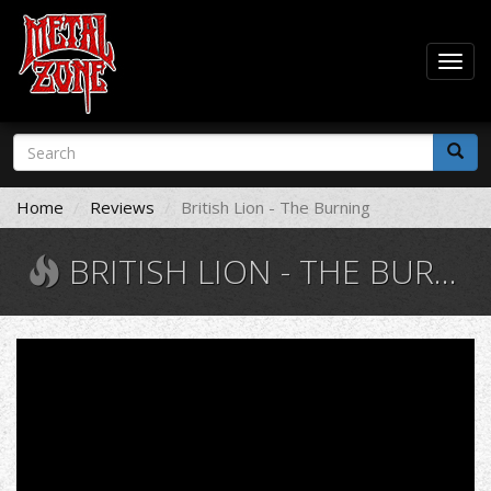
Togg
navig
Skip
Search
to
form
main
Search
content
Home
Reviews
Βritish Lion - The Burning
ΒRITISH LION - THE BURNING
British
Lion
-
The
Burning