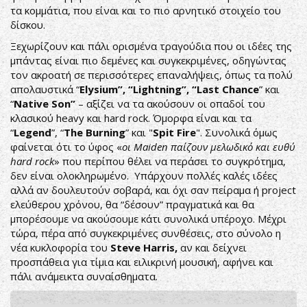
τα κομμάτια, που είναι και το πιο αρνητικό στοιχείο του
δίσκου.
Ξεχωρίζουν και πάλι ορισμένα τραγούδια που οι ιδέες της
μπάντας είναι πιο δεμένες και συγκεκριμένες, οδηγώντας
τον ακροατή σε περισσότερες επαναλήψεις, όπως τα πολύ
απολαυστικά “
Elysium”, “Lightning”, “
Last Chance
” και
“
Native Son”
– αξίζει να τα ακούσουν οι οπαδοί του
κλασικού heavy και hard rock. Όμορφα είναι και τα
“
Legend
”, “
The
Burning
” και "
Spit Fire
". Συνολικά όμως
φαίνεται ότι το ύφος «
οι Maiden παίζουν μελωδικό και ευθύ
hard rock
» που περίπου θέλει να περάσει το συγκρότημα,
δεν είναι ολοκληρωμένο. Υπάρχουν πολλές καλές ιδέες
αλλά αν δουλευτούν σοβαρά, και όχι σαν πείραμα ή project
ελεύθερου χρόνου, θα “δέσουν” πραγματικά και θα
μπορέσουμε να ακούσουμε κάτι συνολικά υπέροχο. Μέχρι
τώρα, πέρα από συγκεκριμένες συνθέσεις, στο σύνολο η
νέα κυκλοφορία του
Steve Harris,
αν και δείχνει
προσπάθεια για τίμια και ειλικρινή μουσική, αφήνει και
πάλι ανάμεικτα συναίσθηματα.