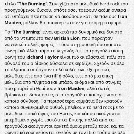
τίτλο “
The Burning
”. Συνεχίζει στο μελωδικό hard rock του
προηγούμενου δίσκου, οπότε όσοι τρέφουν ακόμη όνειρα
ότι υπάρχει περίπτωση να ακούσουν κάτι σε παλιούς
Iron
Maiden
, μάλλον θα απογοητευτούν για ακόμη μια φορά.
Το “
The Burning
” είναι αρκετά πιο δυναμικό και δυνατό
από το ντεμπούτο των
British
Lion
, που παραήταν
νωχελικό πολλές φορές – τόσο στη μουσική όσο και στα
φωνητικά. Αλλά παρά το γεγονός ότι τα τραγούδια και η
φωνή του
Richard Taylor
είναι πιο ανεβαστικά, πάλι στο
σύνολό του ο δίσκος δύσκολα σε κερδίζει. Σχεδόν σε όλο
το άλμπουμ υπάρχουν πολύ καλές έως εξαιρετικές
μελωδίες είτε από ένα riff ή σόλο, είτε από μια επική
μελωδία από πλήκτρα και μπάσο, ακόμα και από στιγμές
που μπορεί να θυμίσουν
Iron
Maiden
, αλλά αυτές
βρίσκονται διάσπαρτες στα τραγούδια, και όχι ενιαία σε
κάποια σύνθεση. Τα περισσότερα κομμάτια δεν κρατούν
κάποιο συγκεκριμένο ρυθμό, μπλέκουν το hard rock με το
μελωδικο-επικό ύφος του Harris, και κάπου ακούγονται
μπερδεμένα χωρίς ταυτότητα. Επίσης πολλά από τα
τραγούδια ακούγονται αρκετά όμοια μεταξύ τους, και τα
φωνητικά ερμηνεύονται σχεδόν με τον ίδιο τρόπο σε όλα