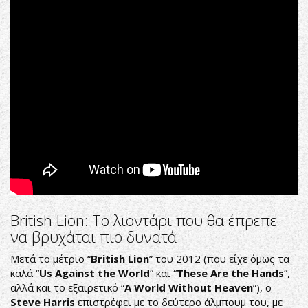
Βritish Lion: To λιοντάρι που θα έπρεπε
να βρυχάται πιο δυνατά
Μετά το μέτριο “
British
Lion
” του 2012 (που είχε όμως τα
καλά “
Us
Against
the
World
” και “
These Are the Hands
”,
αλλά και το εξαιρετικό “
A
World
Without
Heaven
”), ο
Steve
Harris
επιστρέφει με το δεύτερο άλμπουμ του, με