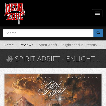
Togg
navig
Skip
Search
to
form
main
Search
content
Home
Reviews
Spirit Adrift - Enlightened in Eternity
SPIRIT ADRIFT - ENLIGHTENED IN ETERNITY
872598.jpg