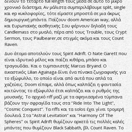
δίνουν το τέταρτο full length τους μέσα σε αυτό το μικρό
χρονικό διάστημα. Αν μάλιστα συμπεριλάβουμε split, single
και ep κυκλοφορίες, τότε είμαστε μπροστά σε μια άκρως
δημιουργική μπάντα. Παίζουν doom American way, αλλά
και Ευρωπαϊκής αισθητικής Σου φέρνουν δηλαδή τους
Candlemass στο μυαλό, πέρα από τους Trouble, τους Crypt
Sermon, τους Paulbearer,σε στιγμές ακόμα και τους Count
Raven.
Δυο άτομα αποτελούν τους Spirit Adrift. Ο Nate Garett που
είναι ιδρυτικό μέλος και παίζει κιθάρα, μπάσο και
τραγουδάει. Και ο τυμπανιστής Marcus Bryand. Ο
εικαστικός Lilian Aguinaga δίνει ένα πίνακα ζωγραφικής για
το εξώφυλλο, το οποίο είναι από αυτά που απλά τα
χαζεύεις. Doom είπαμε, αλλά όπως καλπάζει η φαντασία
κοιτώντας το εξώφυλλο έτσι καλπάζει και ο ρυθμός της
μουσικής. Το αρχικό riff μαζί με τα αφηνιασμένα τύμπανα
βάζουν την σφραγίδα τους στα ‘’Ride Into The Light’’,
‘’Cosmic Conquest’’. Τα riffs και τα solos έχει γίνει τρομερή
δουλειά. Στα ‘’Astral Levitation’’ και ‘’Harmony Of The
Spheres’’ οι Spirit Adrift θυμίζουν αρκετά τις πολλές καλές
μπάντες που θυμίζουν Black Sabbath, βλ. Count Raven. Το