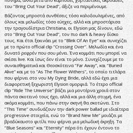
πόνημα, αλλά μετά από κάμποσες χορταστικές ακροάσεις
του ‘’Bring Out Your Dead’’, άξιζε να περιμένουμε.
Βάζοντας μπροστά συνθέσεις τόσο καλοδουλεμένες, από
όλους και μελωδίες τόσο εύηχες, αλλά και μπροστάρισα
την τραγουδίστρια Christiana, οι Elysion μας δίνουν, εδώ
στο ‘’Bring Out Your Dead’’, τον πιο dark & heavy δίσκο
τους. Και έτσι ξεκινάει με το ‘’Blink Of An Eye’’ και συνεχίζει
με το πρώτο official clip ‘’Crossing Over’’. Μελωδία και ένα
δυνατό ρεφρέν που σου μένει. Ένα κομμάτι που μπορεί να
σκίσει live. Και ίσως δεν είναι το μόνο. Συνεχίζουμε με το
συναισθηματικά και Θεοσκότεινα ‘’Far Away’’, και ‘’Buried
Alive’’ και με το ‘’As The Flower Withers’’, το οποίο τιτλάρα
που φέρνει στο νου My Dying Bride, αλλά εδώ έχει μια
διαφορετική ξεχωριστή Elysion ομορφιά. Το έτερο official
clip ‘’Ride The Universe’’ βάζει μια μοντέρνα χροιά στον
πάντα σκοτεινό τους ήχο, αλλά και μια άλλη στιγμή, ένα
ακόμα κομμάτι, που πάνω στην σκηνή θα σκοτώνει. Στο
‘’This Time’’ συνδυάζουν την dark power ballad με ιδιαίτερα
progressive στοιχεία, ενώ το ‘’Brand New Me’’ μοιάζει με
βραδύκαυστο φιτίλι που φέρνει μια μελωδική έκρηξη. Τα
‘’Blue Seasons’’ και ‘’Eternity’’ πέρα ότι έχουν έντονο το