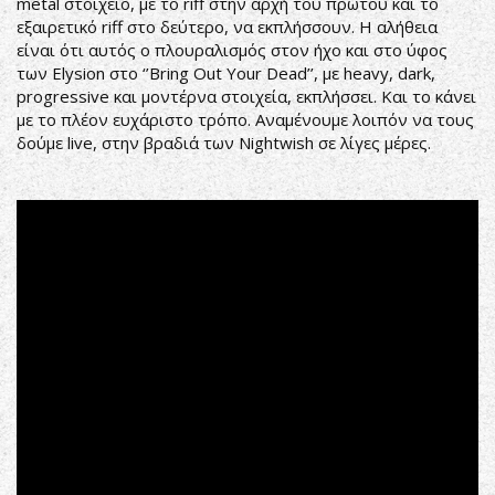
metal στοιχείο, με το riff στην αρχή του πρώτου και το
εξαιρετικό riff στο δεύτερο, να εκπλήσσουν. Η αλήθεια
είναι ότι αυτός ο πλουραλισμός στον ήχο και στο ύφος
των Elysion στο ‘’Bring Out Your Dead’’, με heavy, dark,
progressive και μοντέρνα στοιχεία, εκπλήσσει. Και το κάνει
με το πλέον ευχάριστο τρόπο. Αναμένουμε λοιπόν να τους
δούμε live, στην βραδιά των Nightwish σε λίγες μέρες.