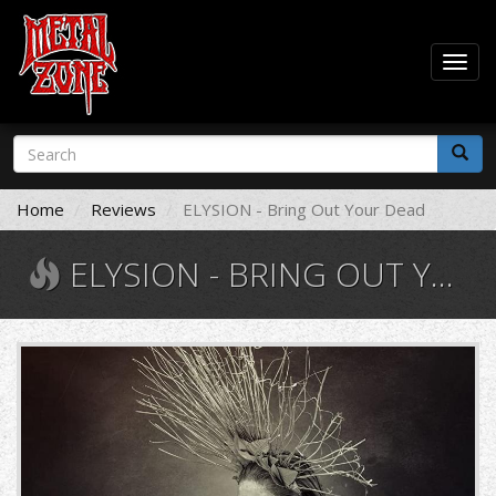
Togg
navig
Skip
Search
to
form
main
Search
content
Home
Reviews
ELYSION - Bring Out Your Dead
ELYSION - BRING OUT YOUR DEAD
811PR3w1upL._UF1000,1000_QL80_.