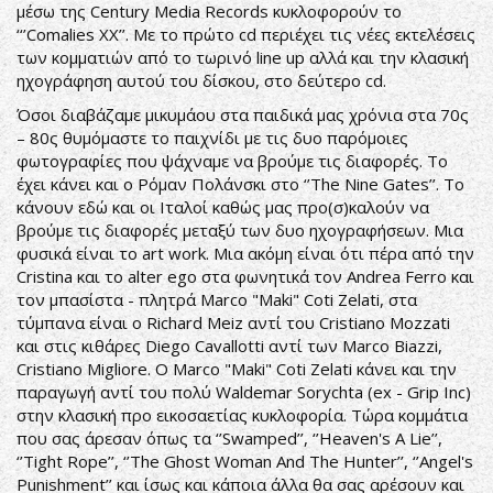
μέσω της Century Media Records κυκλοφορούν το
‘‘’Comalies XX’’. Με το πρώτο cd περιέχει τις νέες εκτελέσεις
των κομματιών από το τωρινό line up αλλά και την κλασική
ηχογράφηση αυτού του δίσκου, στο δεύτερο cd.
Όσοι διαβάζαμε μικυμάου στα παιδικά μας χρόνια στα 70ς
– 80ς θυμόμαστε το παιχνίδι με τις δυο παρόμοιες
φωτογραφίες που ψάχναμε να βρούμε τις διαφορές. Το
έχει κάνει και ο Ρόμαν Πολάνσκι στο ‘’The Nine Gates’’. Το
κάνουν εδώ και οι Ιταλοί καθώς μας προ(σ)καλούν να
βρούμε τις διαφορές μεταξύ των δυο ηχογραφήσεων. Μια
φυσικά είναι το art work. Μια ακόμη είναι ότι πέρα από την
Cristina και το alter ego στα φωνητικά τον Andrea Ferro και
τον μπασίστα - πλητρά Marco "Maki" Coti Zelati, στα
τύμπανα είναι ο Richard Meiz αντί του Cristiano Mozzati
και στις κιθάρες Diego Cavallotti αντί των Marco Biazzi,
Cristiano Migliore. Ο Marco "Maki" Coti Zelati κάνει και την
παραγωγή αντί του πολύ Waldemar Sorychta (ex - Grip Inc)
στην κλασική προ εικοσαετίας κυκλοφορία. Τώρα κομμάτια
που σας άρεσαν όπως τα ‘’Swamped’’, ‘’Heaven's A Lie’’,
‘’Tight Rope’’, ‘’The Ghost Woman And The Hunter’’, ‘’Angel's
Punishment’’ και ίσως και κάποια άλλα θα σας αρέσουν και