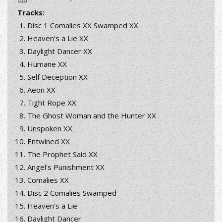
Tracks:
Disc 1 Comalies XX Swamped XX
Heaven's a Lie XX
Daylight Dancer XX
Humane XX
Self Deception XX
Aeon XX
Tight Rope XX
The Ghost Woman and the Hunter XX
Unspoken XX
Entwined XX
The Prophet Said XX
Angel's Punishment XX
Comalies XX
Disc 2 Comalies Swamped
Heaven's a Lie
Daylight Dancer