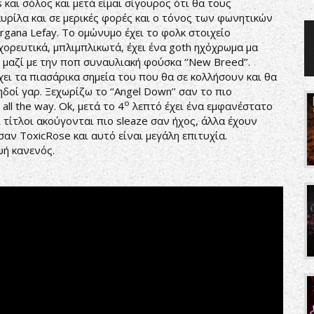
 και σόλος και μετά είμαι σίγουρος ότι θα τους
αυρίλα και σε μερικές φορές και ο τόνος των φωνητικών
gana Lefay. Το ομώνυμο έχει το φολκ στοιχείο
 χορευτικά, μπλιμπλικωτά, έχει ένα goth ηχόχρωμα μα
υ μαζί με την ποπ συναυλιακή φούσκα ‘’New Breed’’.
χει τα πιασάρικα σημεία του που θα σε κολλήσουν και θα
δοί γαρ. Ξεχωρίζω το ‘’Angel Down’’ σαν το πιο
ο
ll the way. Ok, μετά το 4
λεπτό έχει ένα εμφανέστατο
 τίτλοι ακούγονται πιο sleaze σαν ήχος, άλλα έχουν
αν ToxicRose και αυτό είναι μεγάλη επιτυχία.
ωή κανενός.