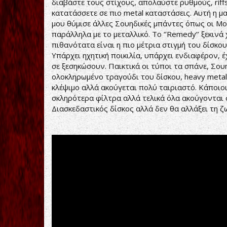
διαβάστε τους στίχους, απολαύστε ρυθμούς, riffs
κατατάσσετε σε πιο metal καταστάσεις. Αυτή η μ
μου θύμισε άλλες Σουηδικές μπάντες όπως οι Mor
παράλληλα με το μεταλλικό. Το ‘’Remedy’’ ξεκινά
πιθανότατα είναι η πιο μέτρια στιγμή του δίσκο
Υπάρχει ηχητική ποικιλία, υπάρχει ενδιαφέρον, έ
σε ξεσηκώσουν. Παικτικά οι τύποι τα σπάνε, Σουη
ολοκληρωμένο τραγούδι του δίσκου, heavy metal a
κλέψιμο αλλά ακούγεται πολύ ταιριαστό. Κάποιοι
σκληρότερα φίλτρα αλλά τελικά όλα ακούγονται σ
Διασκεδαστικός δίσκος αλλά δεν θα αλλάξει τη ζ