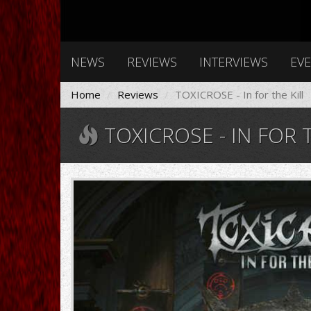
NEWS
REVIEWS
INTERVIEWS
EV
Home
Reviews
TOXICROSE - In for the Kill
TOXICROSE - IN FOR T
982318.jpg