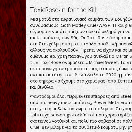
ToxicRose-In for the Kill
Μια ματιά στο εμφανισιακό κομμάτι των Σουηδών
συνδυασμούς. Goth Motley Crue/WASP. Ή και gla
σίγουρο είναι ότι παίζουν αρκετά σκληρά για να 
metal μπάντες των 80ς. Οι ToxicRose (ακόμα κα
στη Στοκχόλμη από μια τετράδα οπαδών/μουσικών
αλλους να ακολουθούν. Πρέπει να είχαν και σε μ
ομώνυμο ep, χρέη παραγωγού ανέλαβε ο Martin 
των ToxicRose ονομάζεται...Michael Sweet. To ντε
σε παραγωγή του μπασίστα τους ο οποίος όμως 
αντικαταστάτης του, δειλά δειλά το 2020 η μπάν
στο σήμερα να έχουμε στα χέρια μας (από Σεπτέμβρη
και βινύλιο.
Φαντάζομαι όλοι περιμένετε επιρροές από Steel 
από πιο heavy metal μπάντες, Power Metal για 
στοιχείο ή οι Sabaton χωρίς το πολεμικό. Στιχο
τρίπτυχο sex-drugs-rock ‘n’ roll που χαρακτηρίζ
σκοτεινοί/γοτθικοί και πολυ πιο σοβαροί σε πολ
Crue. Δεν μιλάμε για το συνθετικό κομμάτι, μην μ