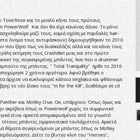
 ToxicRose και το μυαλό κάνει τους πρώτους
m PowerWolf. Και δεν θα είχε κανένας άδικο. Το μόνο
ασχοληθούμε μαζί τους, καμιά σχέση με παρδαλές hair-
ι στο όνομα τους αντιφάσκουν) δημιουργήθηκαν το 2010
 που ξέρει πως να διασκεδάζει αλλά και να κάνει τους
εγάλη εκτίμηση τους Crashdiet μιας και στο πρώτο
Sweet της συγκεκριμένης μπάντας. Άσε που ο drummer
μπούτο της μπάντας, ‘’ Total Tranquility’’ ήρθε το 2016
αποχώρησε 2 χρόνια αργότερα. Αφού βρέθηκε ο
τα άρχισε να κυκλοφορεί κάποια singlακια και φθάνουμε
) το νέο δίσκο τους ‘’In for the Kill’’, διαθέσιμο σε cd
Panther και Motley Crue. Οκ, υπάρχουν. Όπως όμως και
την ακρίβεια όπως οι Powerwolf χωρίς το συμφωνικό
υργικά είναι αρκετά απομακρυσμένοι από το γνωστό
ει τέτοιες μπάντες (εμφανισιακά τουλάχιστον). Αρκετά
λά θέματα συγκρινόμενοι με μπάντες όπως οι Motley
περδευόμαστε. Δείτε το βίντεο κλιπ του ‘’Heroes’’,