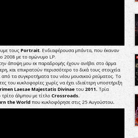
ουμε τους
Portrait
. Ενδιαφέρουσα μπάντα, που έκαναν
ο 2008 με το ομώνυμο LP.
την άποψη μου εκ παραδρομής έχουν ανέβει στο άρμα
τερη, και επικρατούν περισσότερο το δικά τους στοιχεία
α από τα συγκροτήματα του νέου μουσικού ρεύματος. Το
ες του κυκλοφορίες χωρίς να έχει ιδιαίτερη υποστήριξη
rimen Laesae Majestatis Divinae
του
2011.
Τρία
 τρίτο άλμπου με τίτλο
Crossroads.
urn the World
που κυκλοφόρησε στις 25 Αυγούστου
.