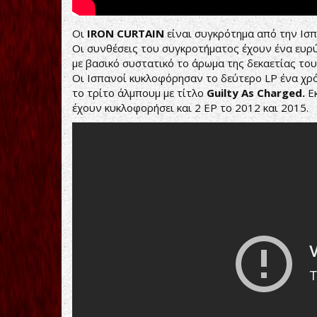
Οι
IRON CURTAIN
είναι συγκρότημα από την Ισ
Οι συνθέσεις του συγκροτήματος έχουν ένα ευρύ
με βασικό συστατικό το άρωμα της δεκαετίας του
Οι Ισπανοί κυκλοφόρησαν το δεύτερο LP ένα χρ
το τρίτο άλμπουμ με τίτλο
Guilty As Charged.
Ε
έχουν κυκλοφορήσει και 2 EP το 2012 και 2015.