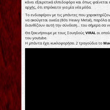
κάνει εξαιρετικά ελπιδοφόρο και όπως φαίνεται 
αρχής, ότι επρόκειτο για μία νέα μόδα.
Το ενδιαφέρον με τις μπάντες που χαρακτηρίζο
να ακούγεται οικεία (80s Heavy Metal), παρόλα 
διανθίζουν αυτή την σύνδεση… του σήμερα σα να
Θα ξεκινήσουμε με τους Σουηδούς
VIRAL
οι οποί
του youtube.
Η μπάντα έχει κυκλοφορήσει 2 τραγούδια το
Ma