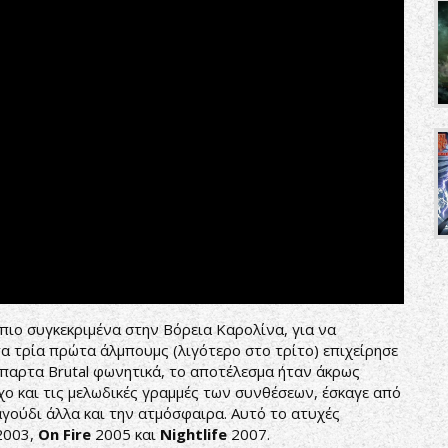
πιο συγκεκριμένα στην Βόρεια Καρολίνα, για να
τα τρία πρώτα άλμπουμς (λιγότερο στο τρίτο) επιχείρησε
σπαρτα Brutal φωνητικά, το αποτέλεσμα ήταν άκρως
χο και τις μελωδικές γραμμές των συνθέσεων, έσκαγε από
γούδι άλλα και την ατμόσφαιρα. Αυτό το ατυχές
2003,
On Fire
2005 και
Nightlife
2007.