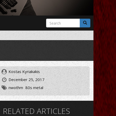
Search
form
Search
Kostas Kyriakakis
December 25, 2017
nwothm
80s metal
RELATED ARTICLES