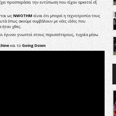
έχει προσπεράσει την εντύπωση που είχαν αρκετοί εξ
νται ως
NWOTHM
είναι ότι μπορεί η τεχνοτροπία τους
αυτά όπως ακούμε συμβάλουν με νέες ιδέες που
 ήταν χθες.
οι έγιναν γνωστοί στους περισσότερους, τυχαία μέσω
chine
και το
Going Down