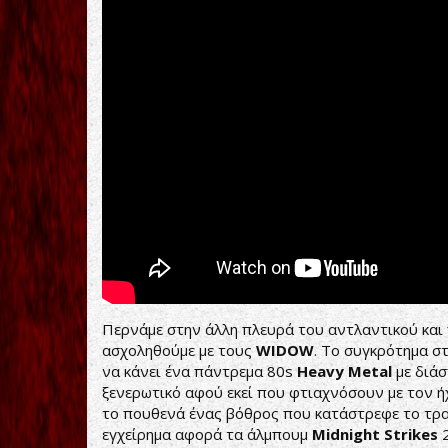
Περνάμε στην άλλη πλευρά του αντλαντικού και 
ασχοληθούμε με τους
WIDOW
. Το συγκρότημα σ
να κάνει ένα πάντρεμα 80s
Heavy Metal
με διά
ξενερωτικό αφού εκεί που φτιαχνόσουν με τον ή
το πουθενά ένας βόθρος που κατάστρεφε το τρα
εγχείρημα αφορά τα άλμπουμ
Midnight Strikes