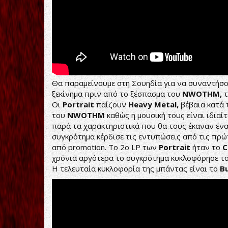
Θα παραμείνουμε στη Σουηδία για να συναντήσ
ξεκίνημα πριν από το ξέσπασμα του
NWOTHM,
τ
Οι
Portrait
παίζουν
Heavy Metal,
βέβαια κατά 
του
NWOTHM
καθώς η μουσική τους είναι ιδιαί
παρά τα χαρακτηριστικά που θα τους έκαναν έν
συγκρότημα κέρδισε τις εντυπώσεις από τις πρώτ
από promotion. To 2o LP των
Portrait
ήταν το
C
χρόνια αργότερα το συγκρότημα κυκλοφόρησε το
Η τελευταία κυκλοφορία της μπάντας είναι το
B