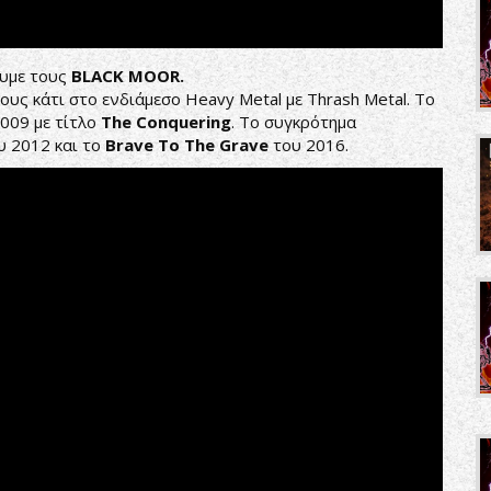
ουμε τους
BLACK
MOOR
.
ους κάτι στο ενδιάμεσο Heavy Metal με Thrash Metal. Το
009 με τίτλο
The
Conquering
. To συγκρότημα
 2012 και το
Brave
To
The
Grave
του 2016.