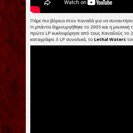
Πάμε πιο βόρεια στον Καναδά για να συναντήσ
Η μπάντα δημιουργήθηκε το 2005 και η μουσική τ
πρώτο LP κυκλοφόρησε από τους Καναδούς το 2
καταγράφει 3 LP συνολικά, το
Lethal
Waters
του