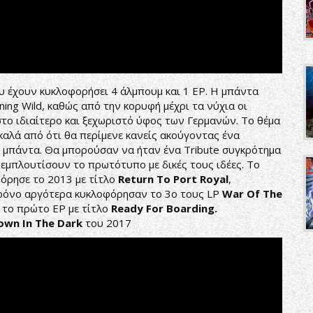
ου έχουν κυκλοφορήσει 4 άλμπουμ και 1 EP. Η μπάντα
ning Wild, καθώς από την κορυφή μέχρι τα νύχια οι
στο ιδιαίτερο και ξεχωριστό ύφος των Γερμανών. Το θέμα
 καλά από ότι θα περίμενε κανείς ακούγοντας ένα
η μπάντα. Θα μπορούσαν να ήταν ένα Tribute συγκρότημα
 εμπλουτίσουν το πρωτότυπο με δικές τους ιδέες. Το
όρησε το 2013 με τίτλο
Return
To
Port
Royal
,
χρόνο αργότερα κυκλοφόρησαν το 3o τους LP
War
Of
The
ι το πρώτο EP με τίτλο
Ready
For
Boarding
.
own
In
The
Dark
του 2017