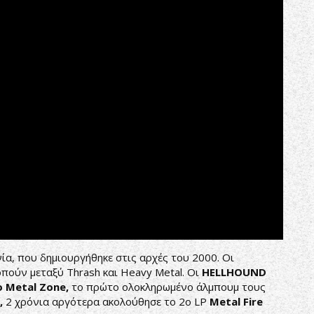
ία, που δημιουργήθηκε στις αρχές του 2000. Οι
οπούν μεταξύ Thrash και Heavy Metal. Οι
HELLHOUND
o
Metal
Zone
,
το πρώτο ολοκληρωμένο άλμπουμ τους
,
2 χρόνια αργότερα ακολούθησε το 2o LP
Metal
Fire