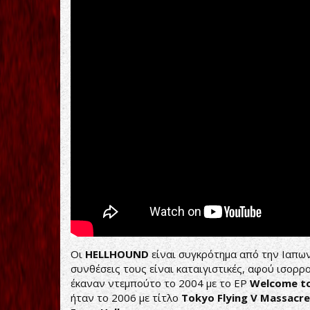
Οι
HELLHOUND
είναι συγκρότημα από την Ιαπων
συνθέσεις τους είναι καταιγιστικές, αφού ισορρ
έκαναν ντεμπούτο το 2004 με το EP
Welcome
t
ήταν το 2006 με τίτλο
Tokyo
Flying
V
Massacre