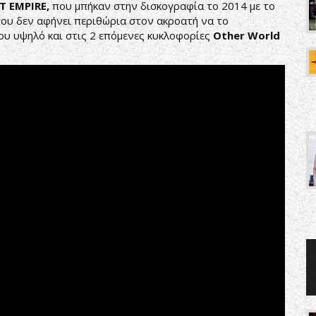
T
EMPIRE
,
που μπήκαν στην δισκογραφία το 2014 με το
ου δεν αφήνει περιθώρια στον ακροατή να το
ου υψηλό και στις 2 επόμενες κυκλοφορίες
Other
World