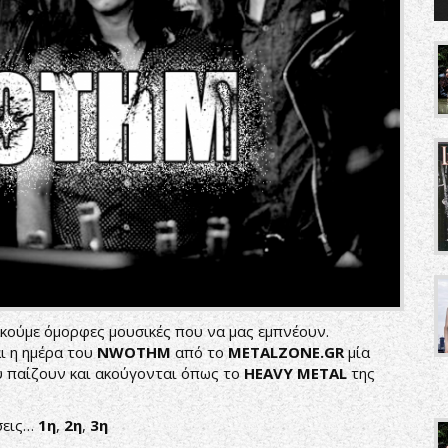
 ακούμε όμορφες μουσικές που να μας εμπνέουν.
αι η ημέρα του
NWOTHM
από το
METALZONE.GR
μία
υ παίζουν και ακούγονται όπως το
HEAVY
METAL
της
σεις…
1η
,
2η
,
3η