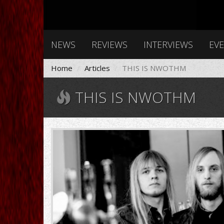
NEWS
REVIEWS
INTERVIEWS
EV
Home
Articles
THIS IS NWOTHM
THIS IS NWOTHM
3540361055_photo.png