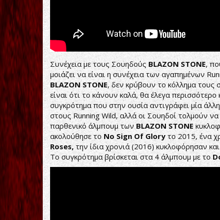
Συνέχεια με τους Σουηδούς
BLAZON
STONE
, π
μοιάζει να είναι η συνέχεια των αγαπημένων Run
BLAZON
STONE
, δεν κρύβουν το κόλλημα τους 
είναι ότι το κάνουν καλά, θα έλεγα περισσότερο
συγκρότημα που στην ουσία αντιγράφει μία άλλ
στους Running Wild, αλλά οι Σουηδοί τολμούν να
παρθενικό άλμπουμ των
BLAZON
STONE
κυκλοφ
ακολούθησε το
No
Sign
Of
Glory
το 2015, ένα 
Roses
,
την ίδια χρονιά (2016) κυκλοφόρησαν κα
Το συγκρότημα βρίσκεται στα 4 άλμπουμ με το
D