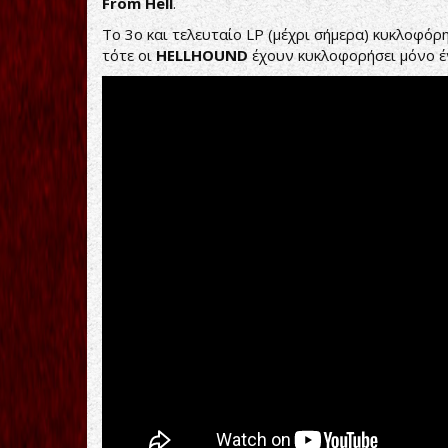
From
Hell
.
Το 3o και τελευταίο LP (μέχρι σήμερα) κυκλοφόρ
τότε οι
HELLHOUND
έχουν κυκλοφορήσει μόνο έ