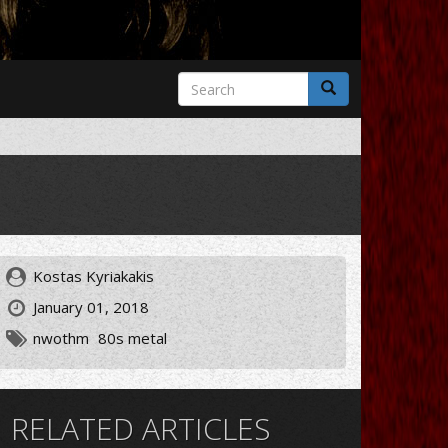
Search
form
Search
Kostas Kyriakakis
January 01, 2018
nwothm
80s metal
RELATED ARTICLES