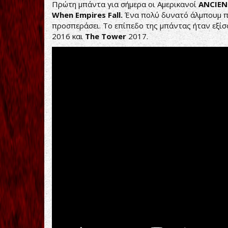
Πρώτη μπάντα για σήμερα οι Αμερικανοί
ANCIEN
When
Empires
Fall
.
Ένα πολύ δυνατό άλμπουμ π
προσπεράσει. Το επίπεδο της μπάντας ήταν εξίσ
2016 και
The
Tower
2017.