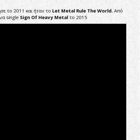
ησε το 2011 και ήταν το
Let
Metal
Rule
The
World
.
Από
να single
Sign
Of
Heavy
Metal
το 2015