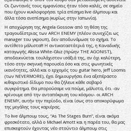
Οι ζωντανές τους εμφανίσεις ήταν τόσο καλές, σε σημείο
που έχουν κυκλοφορήσει τρία επίσημα live άλμπουμ και
άλλα τόσα ανεπίσημα (κυρίως στην Ιαπωνία).
Η αποχώρηση της Angela Gossow από τη θέση της
τραγουδίστριας των ARCH ENEMY (πλέον συνεχίζει ως
manager του γκρουπ), δεν αποδυνάμωσε το σχήμα. Το
αντίθετο μάλιστα!!! Η αντικαταστάτριά της, η Καναδικής
καταγωγής Alissa White-Gluz (πρώην THE AGONIST),
αποδεικνύεται τουλάχιστον ισάξιά της, αν όχι καλύτερη,
τόσο στην σκηνική παρουσία όσο και στις φωνητικές
ικανότητες, αλλά και ο ερχομός του guitar hero, Jeff Loomis
(των NEVERMORE), έχει δημιουργήσει ένα αξεπέραστο
κιθαριστικό δίδυμο που θα ζήλευε κάθε σοβαρό
συγκρότημα. Θα μπορούσαμε να πούμε, μάλιστα, ότι -αν
κρίνουμε από την ανταπόκριση του κόσμου- οι ARCH
ENEMY, αυτήν την περίοδο, είναι ίσως στο αποκορύφωμα
της μεγάλης τους καριέρας.
Το live άλμπουμ τους, “As The Stages Burn”, είναι ακόμα
φρεσκότατο, αλλά ο Michael Amott και η παρέα του, θα μας
επισκεφτούν έχοντας νέο στούντιο άλμπουμ στις