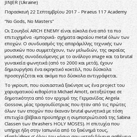
JINJER (Ukraine)
Παρασκευή 22 Σεπτεμβρίου 2017 - Piraeus 117 Academy
“No Gods, No Masters”
Οι Σουηδοί ARCH ENEMY είναι εύκολα ένα από τα πιο
επιτυχημένα -εμπορικά- σχήματα ακραίου metal όλων των
εποχών. Ο συνδυασμός της απαράμιλλης τεχνικής των
μουσικών που συμμετέχουν, των μελωδιών, της ακραίας
μουσικής συνοδευόμενης με το ανάλογο image και τα brutal
γυναικεία φωνητικά (από το 2000 και μετά), έχουν
δημιουργήσει ένα εκρηκτικό κοκτέιλ, που δύσκολα
προσεγγίζεται και ακόμα πιο δύσκολα αντιγράφεται.
Το γκρουπ, που ουσιαστικά ξεκίνησε ως ένα project του
χαρισματικού κιθαρίστα Michael Amott, εκτοξεύτηκε σε
δημοτικότητα από τον ερχομό της Γερμανίδας Angela
Gossow, μίας τραγουδίστριας που ήταν από τις πρώτες
όλων των εποχών που έκαναν brutal φωνητικά με τόση
επιτυχία (βέβαια προϋπήρχε η συμπατριώτισσά της Sabina
Classen των thrashers HOLY MOSES). Η επιτυχία που
υπήρχε ήδη στην Ιαπωνία από το ξεκίνημά τους,
εξαπλώθηκε σ’ όλον τον κόσμο σαν μεταδιδόμενη ασθένεια.