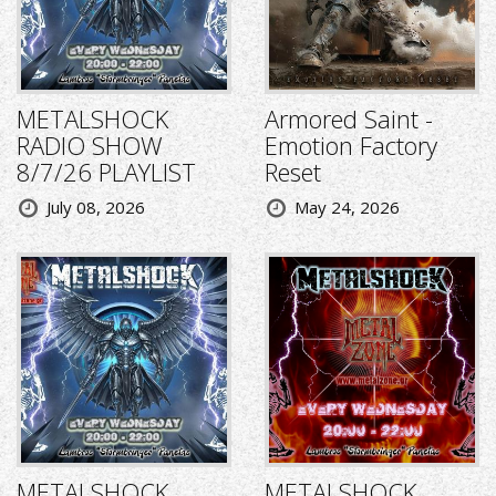
METALSHOCK
Armored Saint -
RADIO SHOW
Emotion Factory
8/7/26 PLAYLIST
Reset
July 08, 2026
May 24, 2026
METALSHOCK
METALSHOCK