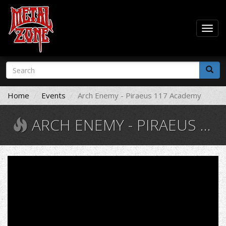
Togg
navig
Skip
Search
to
form
main
Search
content
Home
Events
Arch Enemy - Piraeus 117 Academy
ARCH ENEMY - PIRAEUS 117 ACADEMY
ARCH
ENEMY
-
War
Eternal