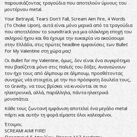
παρουσιάζοντας τραγούδια που αποτελούν ύμνους του
μοντέρνου metal.
Your Betrayal, Tears Don't Fall, Scream Aim Fire, 4 Words
(To Choke Upon), αυτά είναι μόνο μερικά από τα τραγούδια
που αποτελέσαν το soundtrack για μια ολόκληρη εποχή του
σκληρού ήχου και θα έχουμε την ευκαιρία να ακούσουμε
στην Ελλάδα, στις πρώτες headline εμφανίσεις των Bullet
For My Valentine στη χώρα μας!
Οι Bullet for my Valentine, όμως, δεν είναι ένα συγκρότημα
που βασίζεται μόνο στις παλιές του δόξες. Ανανεώνουν
τον ήχο τους από άλμπουμ σε άλμπουμ, προσθέτοντας
συνεχώς νέα στοιχεία, με την πιο πρόσφατη δουλεία τους,
το Gravity, να τους βρίσκει να κινούνται σε πιο
ηλεκτρονικά, αλλά, παράλληλα, πάντα ηλεκτρικά
μονοπάτια.
Κάθε τους ζωντανή εμφάνιση αποτελεί ένα μεγάλο metal
πάρτι και αυτήν τη φορά είμαστε όλοι καλεσμένοι.
Έτοιμοι;
SCREAM! AIM! FIRE!