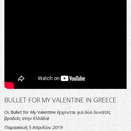
-
Not
Dead
Yet
BULLET FOR MY VALENTINE IN GREECE
Οι
Bullet for My Valentine
έρχονται για δύο δυνατές
βραδιές στην Ελλάδα!
Παρασκευή 5 Απριλίου 2019