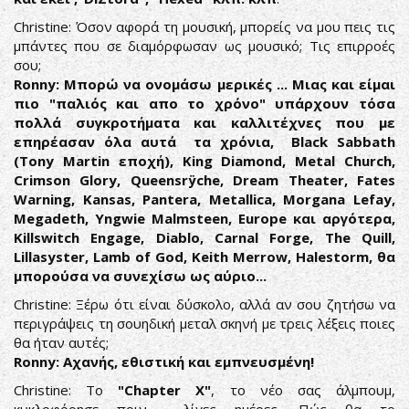
Christine: Όσον αφορά τη μουσική, μπορείς να μου πεις τις
μπάντες που σε διαμόρφωσαν ως μουσικό; Τις επιρροές
σου;
Ronny: Μπορώ να ονομάσω μερικές ... Μιας και είμαι
πιο "παλιός και απο το χρόνο" υπάρχουν τόσα
πολλά συγκροτήματα και καλλιτέχνες που με
επηρέασαν όλα αυτά τα χρόνια, Black Sabbath
(Tony Martin εποχή), King Diamond, Metal Church,
Crimson Glory, Queensrÿche, Dream Theater, Fates
Warning, Kansas, Pantera, Metallica, Morgana Lefay,
Megadeth, Yngwie Malmsteen, Europe και αργότερα,
Killswitch Engage, Diablo, Carnal Forge, The Quill,
Lillasyster, Lamb of God, Keith Merrow, Halestorm, θα
μπορούσα να συνεχίσω ως αύριο...
Christine: Ξέρω ότι είναι δύσκολο, αλλά αν σου ζητήσω να
περιγράψεις τη σουηδική μεταλ σκηνή με τρεις λέξεις ποιες
θα ήταν αυτές;
Ronny: Αχανής, εθιστική και εμπνευσμένη!
Christine: Το
"Chapter X"
, το νέο σας άλμπουμ,