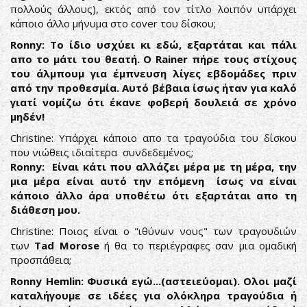
πολλούς άλλους), εκτός από τον τίτλο λοιπόν υπάρχει
κάποιο άλλο μήνυμα στο cover του δίσκου;
Ronny: To ίδιο υσχύει κι εδώ, εξαρτάται και πάλι
απο το μάτι του θεατή. Ο Rainer πήρε τους στίχους
του άλμπουμ για έμπνευση λίγες εβδομάδες πριν
από την προθεσμία. Αυτό βέβαια ίσως ήταν για καλό
γιατί νομίζω ότι έκανε φοβερή δουλειά σε χρόνο
μηδέν!
Christine: Υπάρχει κάποιο απο τα τραγούδια του δίσκου
που νιώθεις ιδιαίτερα συνδεδεμένος;
Ronny: Είναι κάτι που αλλάζει μέρα με τη μέρα, την
μια μέρα είναι αυτό την επόμενη ίσως να είναι
κάποιο άλλο άρα υποθέτω ότι εξαρτάται απο τη
διάθεση μου.
Christine: Ποιος είναι ο "ιθύνων νους" των τραγουδιών
των
Tad Morose
ή θα το περιέγραφες σαν μια ομαδική
προσπάθεια;
Ronny Hemlin: Φυσικά εγώ...(αστειεύομαι). Ολοι μαζί
καταλήγουμε σε ιδέες για ολόκληρα τραγούδια ή