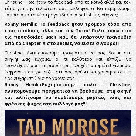
Christine: Πως ήταν το feedback απο το κοινό αλλά και τον
τύπο για την τελευταία σας κυκλοφορία; Να περιμένουμε
κάποιο από τα νέα τραγούδια στο setlist της Αθήνας;
Ronny Hemlin: To feedback ήταν τρομερό τόσο απο
τους οπαδούς αλλά και τον Τύπο! Πολύ πάνω από
τις προσδοκίες μας!! Ναι, θα υπάρχουν τραγούδια
από το Chapter X στο setlist, να είστε σίγουροι!
Christine: Ανυπομονούμε πραγματικά να σας δούμε στη
σκηνή! Σας εύχομαι ό, τι καλύτερο και ελπίζω να
"συλλέξετε" όσες περισσότερες "ψυχές" μπορείτε! Είναι μια
έκφραση που γνωρίζω ότι σας αρέσει να χρησιμοποιείτε.
Σας ευχαριστώ για το χρόνο σας!
Ronny Hemlin:Ευχαριστούμε πολύ Christine,
ανυπομονούμε πραγματικά να βρεθούμε στη σκηνή
και ελπίζουμε να κερδίσουμε μερικές νέες και
φρέσκες ψυχές στη συλλογή μας!!!