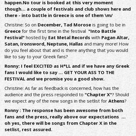
happen.No tour is booked at this very moment
though… a couple of festivals and club shows here and
there - into battle in Greece is one of them \m/
Christine: So on
December, Tad Morose
is going to be in
Greece
for the first time in the festival
"Into Battle
Festival"
hosted by
Eat Metal Records
with
Pagan Altar,
Satan, Ironsword, Neptune, Hallas
and many more! How
do you feel about that and is there anything that you would
like to say to your Greek fans?
Ronny: I feel EXCITED as H*LL and if we have any Greek
fans I would like to say … GET YOUR ASS TO THE
FESTIVAL and we promise you a good show.
Christine: As far as feedback is concerned, how has the
audience and the press responded to
"Chapter X"
? Should
we expect any of the new songs in the setlist for
Athens
?
Ronny : The response has been awesome from both
fans and the press, really above our expectations …
oh yes, there will be songs from Chapter X in the
setlist, rest assured.