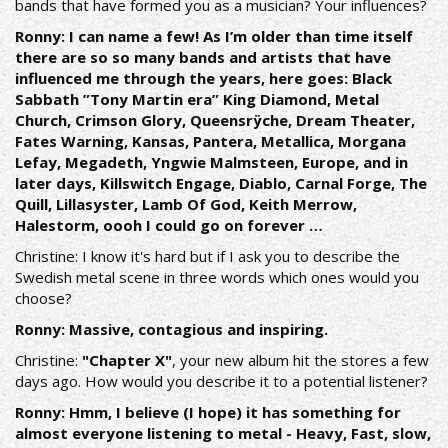
bands that have formed you as a musician? Your influences?
Ronny: I can name a few! As I’m older than time itself
there are so so many bands and artists that have
influenced me through the years, here goes: Black
Sabbath ”Tony Martin era” King Diamond, Metal
Church, Crimson Glory, Queensrÿche, Dream Theater,
Fates Warning, Kansas, Pantera, Metallica, Morgana
Lefay, Megadeth, Yngwie Malmsteen, Europe, and in
later days, Killswitch Engage, Diablo, Carnal Forge, The
Quill, Lillasyster, Lamb Of God, Keith Merrow,
Halestorm, oooh I could go on forever …
Christine: I know it's hard but if I ask you to describe the
Swedish metal scene in three words which ones would you
choose?
Ronny: Massive, contagious and inspiring.
Christine:
"Chapter X"
, your new album hit the stores a few
days ago. How would you describe it to a potential listener?
Ronny: Hmm, I believe (I hope) it has something for
almost everyone listening to metal - Heavy, Fast, slow,