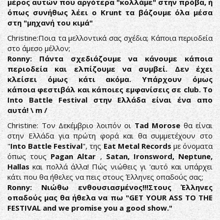
μέρος αυτών που αργότερα "κολλάμε" στην πρόβα, ή
όπως συνήθως λέει ο Krunt τα βάζουμε όλα μέσα
στη "μηχανή του κιμά"
Christine:Ποια τα μελλοντικά σας σχέδια; Κάποια περιοδεία
στο άμεσο μέλλον;
Ronny: Πάντα σχεδιάζουμε να κάνουμε κάποια
περιοδεία και ελπίζουμε να συμβεί. Δεν έχει
κλείσει όμως κάτι ακόμα. Υπάρχουν όμως
κάποια φεστιβάλ και κάποιες εμφανίσεις σε club. To
Into Battle Festival στην Ελλάδα είναι ένα απο
αυτά! \ m /
Christine: Τον Δεκέμβριο λοιπόν οι
Tad Morose
θα είναι
στην Ελλάδα για πρώτη φορά και θα συμμετέχουν στο
"
Into Battle Festival
", της
Eat Metal Records
με όνοματα
όπως τους
Pagan Altar
,
Satan, Ironsword, Neptune,
Hallas
και πολλά άλλα! Πώς νιώθεις γι 'αυτό και υπάρχει
κάτι που θα ήθελες να πεις στους Έλληνες οπαδούς σας;
Ronny: Νιώθω ενθουσιασμένος!!!Στους Έλληνες
οπαδούς μας θα ήθελα να πω "GET YOUR ASS TO THE
FESTIVAL and we promise you a good show."