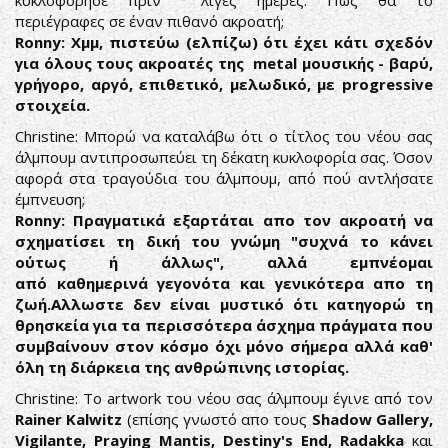
κυκλοφόρησε πριν λίγες ημέρες. Πώς θα το
περιέγραφες σε έναν πιθανό ακροατή;
Ronny: Χμμ, πιστεύω (ελπίζω) ότι έχει κάτι σχεδόν
για όλους τους ακροατές της metal μουσικής - βαρύ,
γρήγορο, αργό, επιθετικό, μελωδικό, με progressive
στοιχεία.
Christine: Μπορώ να καταλάβω ότι ο τίτλος του νέου σας
άλμπουμ αντιπροσωπεύει τη δέκατη κυκλοφορία σας. Όσον
αφορά στα τραγούδια του άλμπουμ, από πού αντλήσατε
έμπνευση;
Ronny: Πραγματικά εξαρτάται απο τον ακροατή να
σχηματίσει τη δική του γνώμη "συχνά το κάνει
ούτως ή άλλως", αλλά εμπνέομαι
από καθημερινά γεγονότα και γενικότερα απο τη
ζωή.Αλλωστε δεν είναι μυστικό ότι κατηγορώ τη
θρησκεία για τα περισσότερα άσχημα πράγματα που
συμβαίνουν στον κόσμο όχι μόνο σήμερα αλλά καθ'
όλη τη διάρκεια της ανθρώπινης ιστορίας.
Christine: Το artwork του νέου σας άλμπουμ έγινε από τον
Rainer Kalwitz
(επίσης γνωστό απο τους
Shadow Gallery,
Vigilante, Praying Mantis, Destiny's End, Radakka
και