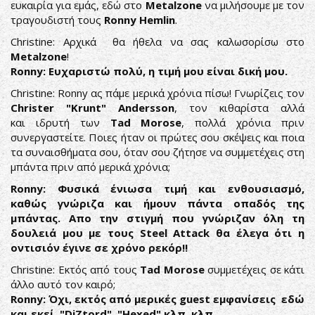
ευκαιρία για εμάς, εδώ στο
Metalzone
να μιλήσουμε με τον
τραγουδιστή τους
Ronny Hemlin
.
Christine: Αρχικά θα ήθελα να σας καλωσορίσω στο
Metalzone
!
Ronny: Eυχαριστώ πολύ, η τιμή μου είναι δική μου.
Christine: Ronny ας πάμε μερικά χρόνια πίσω! Γνωρίζεις τον
Christer "Krunt" Andersson
, τον κιθαρίστα αλλά
και ιδρυτή των
Tad Morose
, πολλά χρόνια πριν
συνεργαστείτε. Ποιες ήταν οι πρώτες σου σκέψεις και ποια
τα συναισθήματα σου, όταν σου ζήτησε να συμμετέχεις στη
μπάντα πριν από μερικά χρόνια;
Ronny: Φυσικά ένιωσα τιμή και ενθουσιασμό,
καθώς γνώριζα και ήμουν πάντα οπαδός της
μπάντας. Απο την στιγμή που γνώριζαν όλη τη
δουλειά μου με τους Steel Attack θα έλεγα ότι η
οντισιόν έγινε σε χρόνο ρεκόρ!!
Christine: Εκτός από τους
Tad Morose
συμμετέχεις σε κάτι
άλλο αυτό τον καιρό;
Ronny: Όχι, εκτός από μερικές guest εμφανίσεις εδώ
και εκεί ,"DiZtord", "Hexed" κλπ. κλπ
.