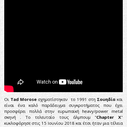
Apocalypse
(OFFICIAL
LYRIC
VIDEO)
Οι
Tad Morose
σχηματίστηκαν το 1991 στη
Σουηδία
και
είναι ένα καλό παράδειγμα συγκροτήματος που έχει
προσφέρει πολλά στην ευρωπαϊκή heavy/power metal
σκηνή . Το τελευταίο τους άλμπουμ "
Chapter X
"
κυκλοφόρησε στις 15 Ιουνίου 2018 και έτσι ήταν μια τέλεια