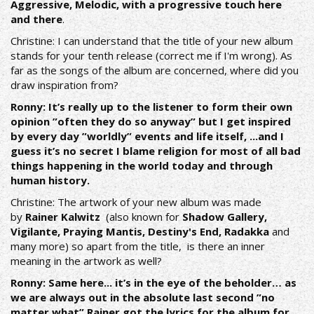
Aggressive, Melodic, with a progressive touch here
and there
.
Christine: I can understand that the title of your new album
stands for your tenth release (correct me if I'm wrong). As
far as the songs of the album are concerned, where did you
draw inspiration from?
Ronny: It’s really up to the listener to form their own
opinion ”often they do so anyway” but I get inspired
by every day ”worldly” events and life itself, ...and I
guess it’s no secret I blame religion for most of all bad
things happening in the world today and through
human history.
Christine: The artwork of your new album was made
by
Rainer Kalwitz
(also known for
Shadow Gallery,
Vigilante, Praying Mantis, Destiny's End, Radakka
and
many more) so apart from the title, is there an inner
meaning in the artwork as well?
Ronny: Same here... it’s in the eye of the beholder… as
we are always out in the absolute last second ”no
matter what” Rainer got the lyrics for the album for