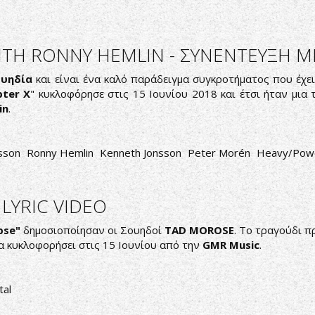
ITH RONNY HEMLIN - ΣΥΝΕΝΤΕΥΞΗ 
ουηδία
και είναι ένα καλό παράδειγμα συγκροτήματος που έχ
pter X
" κυκλοφόρησε στις 15 Ιουνίου 2018 και έτσι ήταν μια 
in
.
sson
Ronny Hemlin
Kenneth Jonsson
Peter Morén
Heavy/Powe
LYRIC VIDEO
pse"
δημοσιοποίησαν οι Σουηδοί
TAD
MOROSE
. Το τραγούδι π
θα κυκλοφορήσει στις 15 Ιουνίου από την
GMR
Music
.
tal