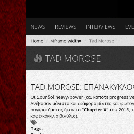
NEWS
REVIEWS
INTERVIEWS
EV
Home
<iframe width=
Tad Morose
TAD MOROSE
TAD MOROSE: ΕΠΑΝΑΚΥΚΛΟΦ
Οι Σουηδοί heavy/power (και κάποτε progressive
Ανέβασαν μάλιστα και διάφορα βίντεο και φωτογ
συγκροτήματος ήταν το "
Chapter X
" του 2018, 
καφέ/κόκκινο βινύλιο).
Tags: