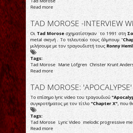
Tad Morose
Read more
about
TAD
MOROSE:
TAD MOROSE -INTERVIEW W
ΕΠΑΝΑΚΥΚΛΟΦΟΡΙΕΣ
ΚΑΙ
Οι
Tad Morose
σχηματίστηκαν το 1991 στη
Σ
ETOIMAΣΙΕΣ
metal σκηνή . Το τελευταίο τους άλμπουμ "
Cha
ΓΙΑ
μιλήσουμε με τον τραγουδιστή τους
Ronny Heml
ΤΟ
ΔΕΚΑΤΟ
Tags:
ΑΛΜΠΟΥΜ
Tad Morose
Marie Löfgren
Christer Krunt Ander
Read more
about
TAD
MOROSE
TAD MOROSE: 'APOCALYPSE' 
-
INTERVIEW
Το επίσημο lyric video του τραγουδιού
"
Apocaly
WITH
συγκροτήματος με τον τίτλο
"
Chapter
X"
, που 
RONNY
HEMLIN
Tags:
-
Tad Morose
Lyric Video
melodic progressive me
ΣΥΝΕΝΤΕΥΞΗ
Read more
about