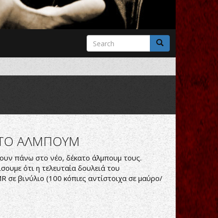
Search
form
Search
ΚΑΤΟ ΑΛΜΠΟΥΜ
ουν πάνω στο νέο, δέκατο άλμπουμ τους.
σουμε ότι η τελευταία δουλειά του
 σε βινύλιο (100 κόπιες αντίστοιχα σε μαύρο/