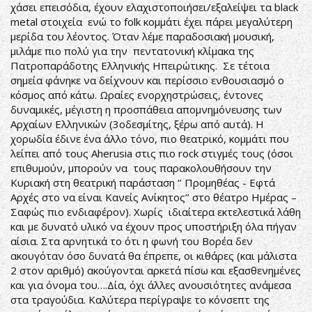
χάσει επεισόδια, έχουν ελαχιστοποιήσει/εξαλείψει τα black
metal στοιχεία ενώ το folk κομμάτι έχει πάρει μεγαλύτερη
μερίδα του λέοντος. Όταν λέμε παραδοσιακή μουσική,
μιλάμε πιο πολύ για την πεντατονική κλίμακα της
Πατροπαράδοτης Ελληνικής Ηπειρώτικης. Σε τέτοια
σημεία φάνηκε να δείχνουν και περίσσιο ενθουσιασμό ο
κόσμος από κάτω. Ωραίες ενορχηστρώσεις, έντονες
δυναμικές, μέγιστη η προσπάθεια απομνημόνευσης των
Αρχαίων Ελληνικών (3οδεσμίτης, ξέρω από αυτά). Η
χορωδία έδινε ένα άλλο τόνο, πιο θεατρικό, κομμάτι που
λείπει από τους Aherusia στις πιο rock στιγμές τους (όσοι
επιθυμούν, μπορούν να τους παρακολουθήσουν την
Κυριακή στη θεατρική παράσταση ‘’ Προμηθέας - Εφτά
Αρχές στο να είναι Κανείς Ανίκητος’’ στο θέατρο Ημέρας –
Σαφώς πιο ενδιαφέρον). Χωρίς ιδιαίτερα εκτελεστικά λάθη
και με δυνατό υλικό να έχουν προς υποστήριξη όλα πήγαν
αίσια. Στα αρνητικά το ότι η φωνή του Βορέα δεν
ακουγόταν όσο δυνατά θα έπρεπε, οι κιθάρες (και μάλιστα
2 στον αριθμό) ακούγονται αρκετά πίσω και εξασθενημένες
και για όνομα του….Δία, όχι άλλες ανουσιότητες ανάμεσα
στα τραγούδια. Καλύτερα περίγραψε το κόνσεπτ της