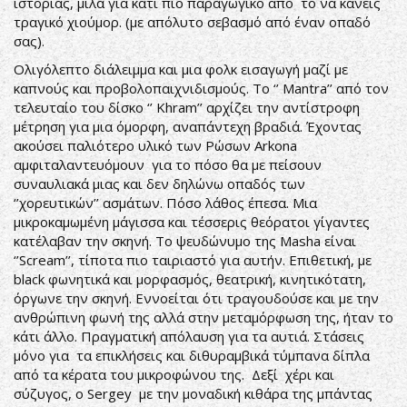
ιστορίας, μίλα για κάτι πιο παραγωγικό από το να κάνεις
τραγικό χιούμορ. (με απόλυτο σεβασμό από έναν οπαδό
σας).
Ολιγόλεπτο διάλειμμα και μια φολκ εισαγωγή μαζί με
καπνούς και προβολοπαιχνιδισμούς. To ‘’ Mantra’’ από τον
τελευταίο του δίσκο ‘’ Khram’’ αρχίζει την αντίστροφη
μέτρηση για μια όμορφη, αναπάντεχη βραδιά. Έχοντας
ακούσει παλιότερο υλικό των Ρώσων Arkona
αμφιταλαντευόμουν για το πόσο θα με πείσουν
συναυλιακά μιας και δεν δηλώνω οπαδός των
‘’χορευτικών’’ ασμάτων. Πόσο λάθος έπεσα. Μια
μικροκαμωμένη μάγισσα και τέσσερις θεόρατοι γίγαντες
κατέλαβαν την σκηνή. Το ψευδώνυμο της Masha είναι
‘’Scream’’, τίποτα πιο ταιριαστό για αυτήν. Επιθετική, με
black φωνητικά και μορφασμός, θεατρική, κινητικότατη,
όργωνε την σκηνή. Εννοείται ότι τραγουδούσε και με την
ανθρώπινη φωνή της αλλά στην μεταμόρφωση της, ήταν το
κάτι άλλο. Πραγματική απόλαυση για τα αυτιά. Στάσεις
μόνο για τα επικλήσεις και διθυραμβικά τύμπανα δίπλα
από τα κέρατα του μικροφώνου της. Δεξί χέρι και
σύζυγος, ο Sergey με την μοναδική κιθάρα της μπάντας