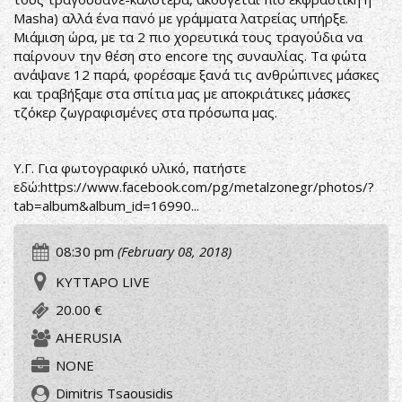
Masha) αλλά ένα πανό με γράμματα λατρείας υπήρξε.
Μιάμιση ώρα, με τα 2 πιο χορευτικά τους τραγούδια να
παίρνουν την θέση στο encore της συναυλίας. Τα φώτα
ανάψανε 12 παρά, φορέσαμε ξανά τις ανθρώπινες μάσκες
και τραβήξαμε στα σπίτια μας με αποκριάτικες μάσκες
τζόκερ ζωγραφισμένες στα πρόσωπα μας.
Υ.Γ. Για φωτογραφικό υλικό, πατήστε
εδώ:
https://www.facebook.com/pg/metalzonegr/photos/?
tab=album&album_id=16990...
08:30 pm
(February 08, 2018)
ΚΥΤΤΑΡΟ LIVE
20.00 €
AHERUSIA
NONE
Dimitris Tsaousidis