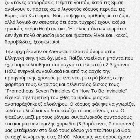
ζωντανές αποδράσεις. Πέμπτη λοιπόν, κατά τις 8μιση
ανοίγουν οι πόρτες και ο λιγοστός κόσμος περνάει τις
θύρες του Κύτταρου. Ναι, τριψήφιος αριθμός με το ζόρι,
αλλά λογικό αν σκεφτείς ότι όσοι τυχεροί έχουν ακόμα
εργασία, ακόμα θα ήταν εκεί. ‘Η τέλος πάντων κομμάτια.
Δεν έχει πολύ σημασία μιας και ήμασταν λίγοι και ..κακοί,
θορυβώδεις, ξεσηκωτικοί.
Την αρχή έκαναν οι Aherusia. Σεβαστό όνομα στην
Ελληνική σκηνή και όχι μόνο. Παίζει να είναι η μπάντα που
έχω παρακολουθήσει πιο συχνά τα τελευταία 2-3 χρόνια.
Πολύ ενεργοί συναυλιακά και από τις αρχές την
προηγούμενης χρονιάς με ένα νέο, μυτερό βέλος στην
φαρέτρα τους. Ο τρίτος και τελευταίος δίσκος τους
"Prometheus: Seven Principles On How To Be Invincible"
είχε και την τιμητική του χθες το βράδυ μιας και
αναπαράχθηκε εξ ολοκλήρου. Ο κόσμος φάνηκε να γνωρίζει
καλά το υλικό και να διασκεδάζει στους τόνους του. Ο
Φαέθων, μαζί με τους μόνιμα συναυλιακούς συντρόφους
του και μια πενταμελής χορωδία (3 βαρύτονοι, 2 σοπράνο)
μας μετάφεραν στο δικό τους κόσμο για περίπου μια ώρα,
εν αρχή γενόμενης στις 21:00. Μουσικά, για όσους έχουν