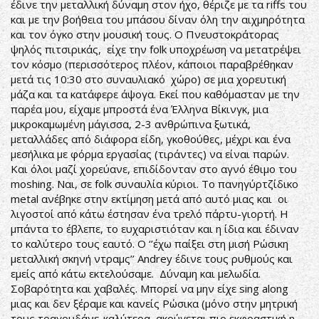
έδινε την μεταλλική δύναμη στον ήχο, θέριζε με τα riffs του
και με την βοήθεια του μπάσου δίναν όλη την αιχμηρότητα
και τον όγκο στην μουσική τους. Ο Πνευστοκράτορας
ψηλός πιτσιρικάς, είχε την folk υποχρέωση να μετατρέψει
τον κόσμο (περισσότερος πλέον, κάποιοι παραβρέθηκαν
μετά τις 10:30 στο συναυλιακό χώρο) σε μια χορευτική
μάζα και τα κατάφερε άψογα. Εκεί που καθόμασταν με την
παρέα μου, είχαμε μπροστά ένα Έλληνα Βίκινγκ, μια
μικροκαμωμένη μάγισσα, 2-3 ανθρώπινα ξωτικά,
μεταλλάδες από διάφορα είδη, γκοθούθες, μέχρι και ένα
μεσήλικα με φόρμα εργασίας (τιράντες) να είναι παρών.
Και όλοι μαζί χορεύανε, επιδίδονταν στο αγνό έθιμο του
moshing. Ναι, σε folk συναυλία κύριοι. Το πανηγύρτζίδικο
metal ανέβηκε στην εκτίμηση μετά από αυτό μιας και οι
λιγοστοί από κάτω έστησαν ένα τρελό πάρτυ-γιορτή. Η
μπάντα το έβλεπε, το ευχαριστιόταν και η ίδια και έδιναν
το καλύτερο τους εαυτό. Ο ‘’έχω παίξει στη μισή Ρώσικη
μεταλλική σκηνή ντραμς’’ Andrey έδινε τους ρυθμούς και
εμείς από κάτω εκτελούσαμε. Δύναμη και μελωδία.
Σοβαρότητα και χαβαλές. Μπορεί να μην είχε sing along
μιας και δεν ξέραμε και κανείς Ρώσικα (μόνο στην μητρική
τους τραγουδάνε-καλύτερα, ακούγεται πιο εκφραστική η