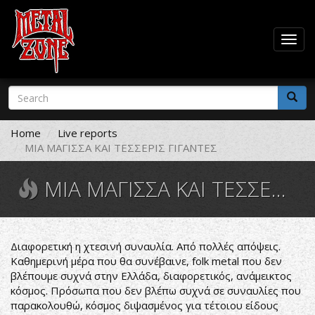
Togg
navig
Skip
Search
to
form
main
Search
content
Home
Live reports
ΜΙΑ ΜΑΓΙΣΣΑ ΚΑΙ ΤΕΣΣΕΡΙΣ ΓΙΓΑΝΤΕΣ
ΜΙΑ ΜΑΓΙΣΣΑ ΚΑΙ ΤΕΣΣΕΡΙΣ ΓΙΓΑΝΤΕΣ
Διαφορετική η χτεσινή συναυλία. Από πολλές απόψεις.
Καθημερινή μέρα που θα συνέβαινε, folk metal που δεν
βλέπουμε συχνά στην Ελλάδα, διαφορετικός, ανάμεικτος
κόσμος. Πρόσωπα που δεν βλέπω συχνά σε συναυλίες που
παρακολουθώ, κόσμος διψασμένος για τέτοιου είδους