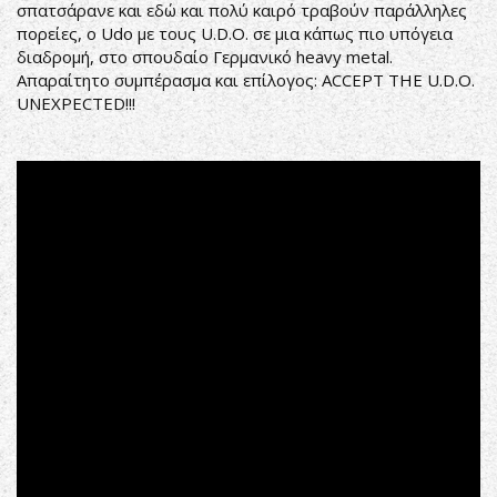
σπατσάρανε και εδώ και πολύ καιρό τραβούν παράλληλες
πορείες, ο Udo με τους U.D.O. σε μια κάπως πιο υπόγεια
διαδρομή, στο σπουδαίο Γερμανικό heavy metal.
Απαραίτητο συμπέρασμα και επίλογος: ACCEPT THE U.D.O.
UNEXPECTED!!!