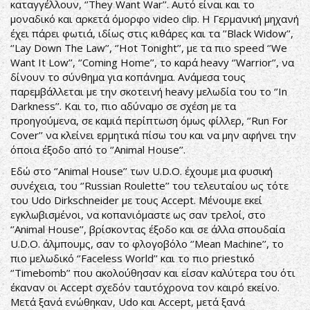
καταγγέλλουν, ‘’They Want War’’. Αυτό είναι και το
μοναδικό και αρκετά όμορφο video clip. Η Γερμανική μηχανή
έχει πάρει φωτιά, ιδίως στις κιθάρες και τα ’’Black Widow’’,
‘’Lay Down The Law’’, ‘’Hot Tonight’’, με τα πιο speed ‘’We
Want It Low’’, ‘’Coming Home’’, το καρά heavy ‘’Warrior’’, να
δίνουν το σύνθημα για κοπάνημα. Ανάμεσα τους
παρεμβάλλεται με την σκοτεινή heavy μελωδία του το ‘’In
Darkness’’. Και το, πιο αδύναμο σε σχέση με τα
προηγούμενα, σε καμιά περίπτωση όμως φίλλερ, ‘’Run For
Cover’’ να κλείνει ερμητικά πίσω του και να μην αφήνει την
όποια έξοδο από το ‘’Animal House’’.
Εδώ στο ‘’Animal House’’ των U.D.O. έχουμε μια φυσική
συνέχεια, του ‘’Russian Roulette’’ του τελευταίου ως τότε
του Udo Dirkschneider με τους Accept. Μένουμε εκεί
εγκλωβισμένοι, να κοπανιόμαστε ως σαν τρελοί, στο
‘’Animal House’’, βρίσκοντας έξοδο και σε άλλα σπουδαία
U.D.O. άλμπουμς, σαν το φλογοβόλο ‘’Mean Machine’’, το
πιο μελωδικό ‘’Faceless World’’ και το πιο priestικό
‘’Timebomb’’ που ακολούθησαν και είσαν καλύτερα του ότι
έκαναν οι Accept σχεδόν ταυτόχρονα τον καιρό εκείνο.
Μετά ξανά ενώθηκαν, Udo και Accept, μετά ξανά