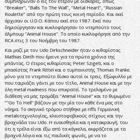
συμπλήρωναν ο εις τον έτερον με δισκάρες, όπως
‘’Breaker’’, ‘’Balls To The Wall’’, ‘’Metal Heart’’, ‘’Russian
Roulette’’ από την πρώτη τους κοινή περίοδο. Και εκεί
άρχισαν οι U.D.O. Κάπου εκεί στο 1987. Εκεί που
δημιούργησαν και κυκλοφόρησαν το ντεμπούτο τους
άλμπουμ ‘’Animal House’’. Το οποίο κυκλοφόρησε από την
RCA στις 3 του Νοέμβρη του 1987.
Και μαζί με τον Udo Dirkschneider ήταν ο κιθαρίστας
Mathias Dieth που έμεινε για τα πρώτα χρόνια της
μπάντας. Ο έτερος κιθαρίστας Peter Szigeti, και ο
μπασίστας Frank Rittel και ο τυμπανιστής Thomas Franke.
μόνο για το ντεμπούτο δίσκο αυτοί οι τρεις. Εξώφυλλο με
που ταιριάζει γάντι με τον τίτλο, Animal House και με την
όλη metal madness που επικρατεί. Το τρελαμένο με
διάθεση να μας τρομάξει ‘’Animal House’’ και το θυμωμένο
‘’’’Go To Hell’’ βάζουν με την μία τον κάθε ένα μας στο
νόημα. Το σκηνικό τρόμου στήθηκε με riffs Γερμανική
metalοτεχνολογίας, κλειστοφοβικούς στίχους και την
βραχνάδα του Udo. Η ευαισθησία και η κατακραυγή, του
ότι η τρέλα είναι έξω από τα κάγκελα, εκφράζεται με τα
βραχνά λόγια και τις παιδικές φωνές, με να το