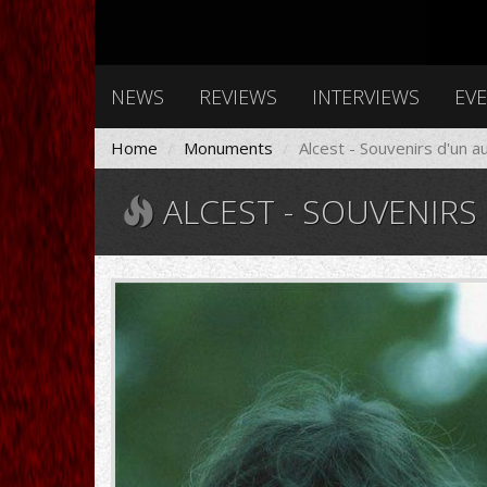
NEWS
REVIEWS
INTERVIEWS
EV
Home
Monuments
Alcest - Souvenirs d'un 
ALCEST - SOUVENIRS
416569.jpg