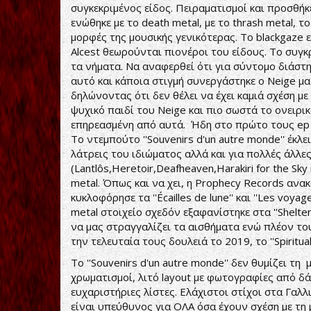
συγκεκριμένος είδος. Πειραματισμοί και προσθήκε
ενώθηκε με το death metal, με το thrash metal, το
μορφές της μουσικής γενικότερας. Το blackgaze εί
Alcest θεωρούνται πιονέροι του είδους. Το συγκρ
τα νήματα. Να αναφερθεί ότι για σύντομο διάστη
αυτό και κάποια στιγμή συνεργάστηκε ο Neige μα
δηλώνοντας ότι δεν θέλει να έχει καμιά σχέση με φ
ψυχικό παιδί του Neige και πιο σωστά το ονειρικ
επηρεασμένη από αυτά. Ήδη στο πρώτο τους ep (L
Το ντεμπούτο ''Souvenirs d'un autre monde'' έκλ
λάτρεις του ιδιώματος αλλά και για πολλές άλλε
(Lantlôs,Heretoir,Deafheaven,Harakiri for the Sky
metal. Όπως και να χει, η Prophecy Records ανα
κυκλοφόρησε τα ''Écailles de lune'' και ''Les voy
metal στοιχείο σχεδόν εξαφανίστηκε στα ''Shelte
να μας στραγγαλίζει τα αισθήματα ενώ πλέον του
την τελευταία τους δουλειά το 2019, το ''Spiritu
Το ''Souvenirs d'un autre monde'' δεν θυμίζει τ
χρωματισμοί, λιτό layout με φωτογραφίες από δά
ευχαριστήριες λίστες. Ελάχιστοι στίχοι στα Γαλλι
είναι υπεύθυνος για ΟΛΑ όσα έχουν σχέση με τη