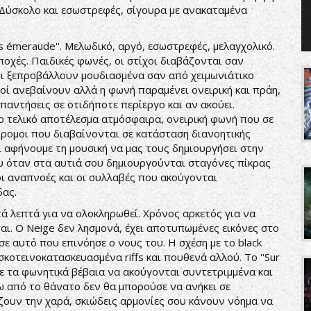
. Δύσκολο και εσωστρεφές, σίγουρα με ανακαταμένα
s émeraude''. Μελωδικό, αργό, εσωστρεφές, μελαγχολικό.
οχές. Παιδικές φωνές, οι στίχοι διαβάζονται σαν
οι ξεπροβάλλουν μουδιασμένα σαν από χειμωνιάτικο
μοί ανεβαίνουν αλλά η φωνή παραμένει ονειρική και πράη,
ντήσεις σε οτιδήποτε περίεργο και αν ακούει.
ο τελικό αποτέλεσμα ατμόσφαιρα, ονειρική φωνή που σε
ιάδρομοι που διαβαίνονται σε κατάσταση διανοητικής
και αφήνουμε τη μουσική να μας τους δημιουργήσει στην
ου όταν στα αυτιά σου δημιουργούνται σταγόνες πίκρας
οι αναπνοές και οι συλλαβές που ακούγονται
δας.
ά λεπτά για να ολοκληρωθεί. Χρόνος αρκετός για να
αι. Ο Neige δεν λησμονά, έχει αποτυπωμένες εικόνες στο
σε αυτό που επινόησε ο νους του. Η σχέση με το black
κοτεινοκατασκευασμένα riffs και πουθενά αλλού. Το ''Sur
σι με τα φωνητικά βέβαια να ακούγονται συντετριμμένα και
 από το θάνατο δεν θα μπορούσε να ανήκει σε
ζουν την χαρά, σκιώδεις αρμονίες σου κάνουν νόημα να