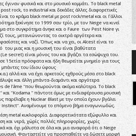
ς έγιναν φυσικά και στο μουσικό κομμάτι. Το black metal
 post rock, το industrial και δεκάδες άλλες διαφορετικές
ναι το κράμα black metal με post rock/metal και οι Γάλλοι
ότημα ξεκίνησε το 1999 σαν τρίο, με τον Neige να κινεί
μα στο συγκρότημα άνηκε και ο Faure των Pest Noire γι
ζί τους, μετανιώνοντας το οικτρά αργότερα και
ασίστες και ναζί. Όπως και να χει, οι Alcest είναι το
ό του μιας και η μουσική του είναι βαθύτατα
e secret) είναι μόνος του και βγάζει τα εσώψυχα του.
εισε 15ετία πρόσφατα και ήδη θεωρείται μνημείο για τους
ς μπάντες του ίδιου ύφους
 κ.α.) αλλά και να έχει αρκετούς εχθρούς μέσα στο black
κάλυψε και άλλη μπάντα-διαμάντι και αργότερα
ages de l'âme ''που θεωρούνται ακόμα καλύτερα. Το black
r'' και ''Kodama '' πάντοτε όμως με ενδιαφέρουσα μουσική
ς παρέλαβε η Nuclear Blast με την οποία έχουν βγάλει
al Instinct''. Αναμένουμε το επόμενο βήμα εναγωνιωδώς.
η μέση metal κυκλοφορία. Διαφορετικότατα εξώφυλλο και
ση και νερά, χώρίς πολλές πληροφορίες, χωρίς
κά και όχι μάλιστα σε όλα και μια αναφορά ότι ο Neige
 μουσική. Φανταστείτε να προσπαθείτε να δώσετε μορφή