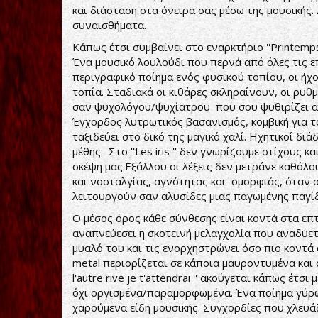
και διάσταση στα όνειρα σας μέσω της μουσικής
συναισθήματα.
Κάπως έτσι συμβαίνει στο εναρκτήριο ''Printemp
Ένα μουσικό λουλούδι που περνά από όλες τις επ
περιγραφικό ποίημα ενός φυσικού τοπίου, οι ήχ
τοπία. Σταδιακά οι κιθάρες σκληραίνουν, οι ρυθ
σαν ψυχολόγου/ψυχίατρου που σου ψυθιρίζει απα
Έγχορδος λυτρωτικός βασανισμός, κομβική για τ
ταξιδεύει στο δικό της μαγικό χαλί. Ηχητικοί δ
μέθης. Στο ''Les iris '' δεν γνωρίζουμε στίχους 
σκέψη μας.Εξάλλου οι λέξεις δεν μετράνε καθόλ
και νοσταλγίας, αγνότητας και ομορφιάς, όταν 
λειτουργούν σαν αλυσίδες μιας παγωμένης παγί
Ο μέσος όρος κάθε σύνθεσης είναι κοντά στα επτ
αναπνεύεσει η σκοτεινή μελαγχολία που αναδύετ
μυαλό του και τις ενορχηστρώνει όσο πιο κοντά 
metal περιορίζεται σε κάποια μαυροντυμένα και σ
l'autre rive je t'attendrai '' ακούγεται κάπως έτ
όχι οργισμένα/παραμορφωμένα. Ένα ποίημα γύρω
χαρούμενα είδη μουσικής. Συγχορδίες που χλευά