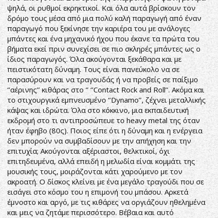
ψηλά, οι ρυθμοί εκρηκτικοί. Και όλα αυτά βρίσκουν τον
δρόμο τους μέσα από μια πολύ καλή παραγωγή από έναν
παραγωγό που ξεκίνησε την καριέρα του με ανάλογες
μπάντες και ένα μηχανικό ήχου που έκανε τα πρώτα του
βήματα εκεί πριν συνεχίσει σε πιο σκληρές μπάντες ως ο
ίδιος παραγωγός. Όλα ακούγονται ξεκάθαρα και με
πειστικότατη δύναμη. Τους είναι πανεύκολο να σε
παρασύρουν και να τραγουδάς ή να προβείς σε παίξιμο
‘’αέρινης’’ κιθάρας στο ‘’ ‘’Contact Rock and Roll’’. Ακόμα και
το στιχουργικά εμπνευσμένο ‘’Dynamo’’, ζέχνει μεταλλικής
κάψας και ιδρώτα. Όλα στο κόκκινο, μια εκπαιδευτική
εκδρομή στο τι αντιπροσώπευε το heavy metal της όταν
ήταν έφηβο (80ς). Ποιος είπε ότι η δύναμη και η ενέργεια
δεν μπορούν να συμβαδίσουν με την απήχηση και την
επιτυχία; Ακούγονται αξέριαστοι, θελκτικοί, όχι
επιτηδευμένα, αλλά επειδή η μελωδία είναι κομμάτι της
μουσικής τους, μοιράζονται κάτι χαρούμενο με τον
ακροατή. Ο δίσκος κλείνει με ένα μεγάλο τραγούδι που σε
εισάγει στο κόσμο του η επιμονή του μπάσου. Αρκετά
έμνοστο και αργό, με τις κιθάρες να οργιάζουν ηθελημένα
και μεις να ζητάμε περισσότερο. Βέβαια και αυτό