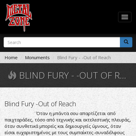
Togg
navig
Skip
Search
to
form
main
Search
content
Home
Monuments
Blind Fury - -Out of Reach
BLIND FURY - -OUT OF REACH
Blind Fury -Out of Reach
¨Όταν η μπάντα σου απαρτίζεται από
παιχταράδες, τόσο από τεχνικής και εκτελεστικής πλευράς,
όταν συνθετικά μπορείς και δημιουργείς ύμνους, όταν
είσαι ευχαριστημένος με τους συμπαίκτες-συναδέλφους