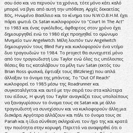
σου όσο και να περνούν τα χρόνια, τότε μόνο κάτι καλό
μπορεί να βγει από αυτή την υπόθεση. Αρχές δεκαετίας
80ς, Ηνωμένο Βασίλειο και το κίνημα του N.W.O.B.H.M. έχει
πάρει φωτιά. Οι Satan κυκλοφορούν το ‘’Court In The Act’’
το 1983 και ένας ογκόλιθος, άφθαρτος στον χρόνο έχει
δημιουργηθεί ενώ το 1980 είχε προηγηθεί το ομώνυμο
Mνημείο των Angelwitch. Μέλη λοιπόν των Angelwitch
δημιουργούν τους Blind Fury και κυκλοφορούν ένα ντέμο
δυο τραγουδιών το 1984. Το project θα συνεχιστεί μόνο
από τον τραγουδιστή Lou Taylor ενώ όλες τις υπόλοιπες
θέσεις θα τις καταλάβουν τα μέλη των Satan (εκτός του
Brian Ross φυσικά, έφτιαξε τους Blitzkrieg) που απλά
άλλαξαν το όνομα της μπάντας. Το ‘’Out Of Reach’’
κυκλοφορεί το 1985 μέσω της Roadrunner και
συγκαταλέγεται και αυτό με την σειρά του στα καλύτερα
του είδους. Η φυγή του Taylor αναγκάζει τους υπολοίπους
να ξαναγυρίσουν το όνομα τους σε Satan και με άλλο
τραγουδιστή να συνεχίσουν και να κυκλοφορούν άλλη μια
δισκάρα. Αργότερα αλλάζουν και πάλι το όνομα τους σε
Pariah και η ίδια σύνθεση σκληραίνει τον ήχο της και κρατά
την ποιότητα στην κορυφή. Περιττό να αναφερθεί ότι ο