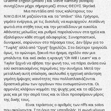
Graeme English (μπάσο ) και Steve Ramsey (κιθάρα)
συνεχίζουν μέχρι σήμερα μαζί στους ΘΕΟΥΣ Skyclad.
Μια πεντάδα από τους καλύτερους του
N.W.O.B.H.M. μαζεύονται και τα ‘’σπάνε’’ ‘όλα. Γρήγορο,
γεμάτο ενέργεια, με τις δισολιές να κυριαρχούν. Ατσάλινη
φωτιά στα στήθη τους και την μεταδίδουν με ευκολία.
Αθάνατες μελωδίες και ρυθμοί παρελαύνουν στα ηχεία και
εξαλείφουν κάθε στιγμή αδιαφορίας. Συναρπαστικοί,
δυναμικοί, σαρώνουν στο πέρασμα τους. Δεν ξέρω για το
‘’Τυφλή’’ αλλά από ‘’Οργή’’ ξεχειλίζει. Στο δεύτερο τραγούδι
όμως, το ομώνυμο, ξεκινά πιο ήρεμα, σχεδόν σαν μια
μπαλάντα. Και εκεί σκάει η κραυγή ‘’Oh Will I Learn’’ και ο
Taylor ξεχνά να σβήσει την φωνή του, να πάρει ανάσα ενώ
εσύ εκστασιασμένος περιμένεις την συνέχεια. Μετά την
μεταλλική αυτή επίκληση, ακολουθεί η ηχητική απάντηση
γεμάτη έμψυχες ικανότητες που πολλαπλασιάζονται
δραστικά μέσω των οργάνων που ενσωματώνονται. Οι
αρμονίες κλέψουν κομμάτι της ψυχής μας και το αξίζουν
μιας και με την σειρά τους και οι ίδιοι προσφέρουν μέρος
της δικής τους.
Είναι τεράστιος ο αριθμός των riffs και solos
που ακούγονται. Στα όρια της υπερβολής. Η φωνή μόνιμα