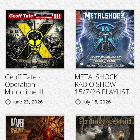
Geoff Tate -
METALSHOCK
Operation:
RADIO SHOW
Mindcrime III
15/7/26 PLAYLIST
June 23, 2026
July 15, 2026