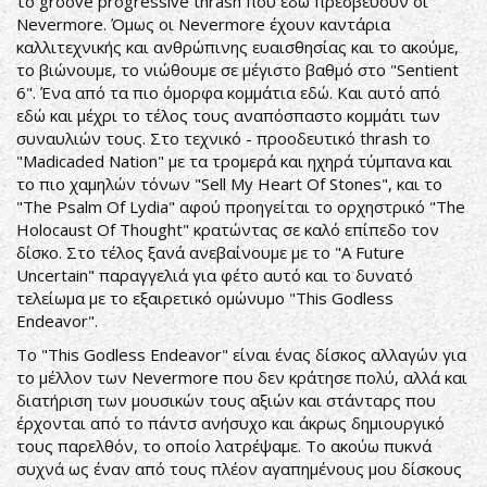
το groove progressive thrash που εδώ πρεσβεύουν οι
Nevermore. Όμως οι Nevermore έχουν καντάρια
καλλιτεχνικής και ανθρώπινης ευαισθησίας και το ακούμε,
το βιώνουμε, το νιώθουμε σε μέγιστο βαθμό στο "Sentient
6". Ένα από τα πιο όμορφα κομμάτια εδώ. Και αυτό από
εδώ και μέχρι το τέλος τους αναπόσπαστο κομμάτι των
συναυλιών τους. Στο τεχνικό - προοδευτικό thrash το
"Madicaded Nation" με τα τρομερά και ηχηρά τύμπανα και
το πιο χαμηλών τόνων "Sell My Heart Of Stones", και το
"The Psalm Of Lydia" αφού προηγείται το ορχηστρικό "The
Holocaust Of Thought" κρατώντας σε καλό επίπεδο τον
δίσκο. Στο τέλος ξανά ανεβαίνουμε με το "A Future
Uncertain" παραγγελιά για φέτο αυτό και το δυνατό
τελείωμα με το εξαιρετικό ομώνυμο "This Godless
Endeavor".
Το "This Godless Endeavor" είναι ένας δίσκος αλλαγών για
το μέλλον των Nevermore που δεν κράτησε πολύ, αλλά και
διατήριση των μουσικών τους αξιών και στάνταρς που
έρχονται από το πάντσ ανήσυχο και άκρως δημιουργικό
τους παρελθόν, το οποίο λατρέψαμε. Το ακούω πυκνά
συχνά ως έναν από τους πλέον αγαπημένους μου δίσκους