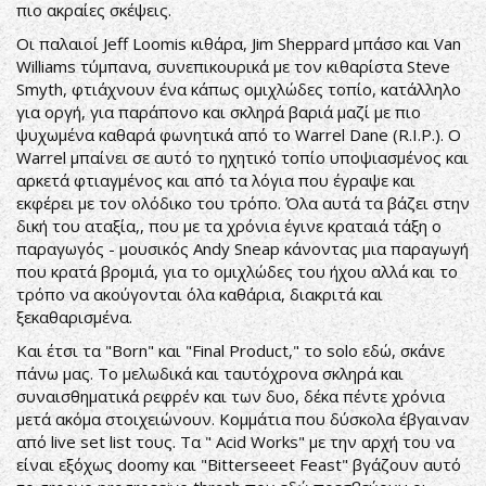
πιο ακραίες σκέψεις.
Οι παλαιοί Jeff Loomis κιθάρα, Jim Sheppard μπάσο και Van
Williams τύμπανα, συνεπικουρικά με τον κιθαρίστα Steve
Smyth, φτιάχνουν ένα κάπως ομιχλώδες τοπίο, κατάλληλο
για οργή, για παράπονο και σκληρά βαριά μαζί με πιο
ψυχωμένα καθαρά φωνητικά από το Warrel Dane (R.I.P.). Ο
Warrel μπαίνει σε αυτό το ηχητικό τοπίο υποψιασμένος και
αρκετά φτιαγμένος και από τα λόγια που έγραψε και
εκφέρει με τον ολόδικο του τρόπο. Όλα αυτά τα βάζει στην
δική του αταξία,, που με τα χρόνια έγινε κραταιά τάξη ο
παραγωγός - μουσικός Andy Sneap κάνοντας μια παραγωγή
που κρατά βρομιά, για το ομιχλώδες του ήχου αλλά και το
τρόπο να ακούγονται όλα καθάρια, διακριτά και
ξεκαθαρισμένα.
Και έτσι τα "Born" και "Final Product," το solo εδώ, σκάνε
πάνω μας. Το μελωδικά και ταυτόχρονα σκληρά και
συναισθηματικά ρεφρέν και των δυο, δέκα πέντε χρόνια
μετά ακόμα στοιχειώνουν. Κομμάτια που δύσκολα έβγαιναν
από live set list τους. Τα " Acid Works" με την αρχή του να
είναι εξόχως doomy και "Bitterseeet Feast" βγάζουν αυτό