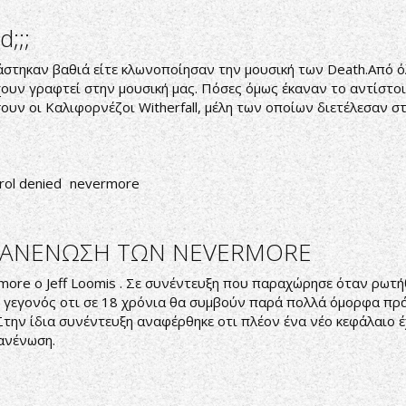
;;;
τηκαν βαθιά είτε κλωνοποίησαν την μουσική των Death.Από όλε
χουν γραφτεί στην μουσική μας. Πόσες όμως έκαναν το αντίστοιχ
υν οι Καλιφορνέζοι Witherfall, μέλη των οποίων διετέλεσαν στ
rol denied
nevermore
ΕΠΑΝΕΝΩΣΗ ΤΩΝ NEVERMORE
re o Jeff Loomis . Σε συνέντευξη που παραχώρησε όταν ρωτήθη
 γεγονός οτι σε 18 χρόνια θα συμβούν παρά πολλά όμορφα πράγ
την ίδια συνέντευξη αναφέρθηκε οτι πλέον ένα νέο κεφάλαιο έχ
πανένωση.