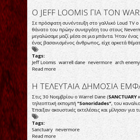
"ΕΦΥΓΕ"
Ο
Ο JEFF LOOMIS ΓΙΑ ΤΟΝ WA
TIM
CALVERT
Σε πρόσφατη συνέντευξη στο γαλλικό Loud TV ο
θάνατο του πρώην συνεργάτη του στους Never
μεγαλώσαμε μαζί μέσα σε μια μπάντα. Ήταν ένα
ένας βασανισμένος άνθρωπος, είχε αρκετά θέματ
Tags:
Jeff Loomis
warrell dane
nevermore
arch enemy
Read more
about
Ο
JEFF
Η ΤΕΛΕΥΤΑΙΑ ΔΗΜΟΣΙΑ ΕΜΦ
LOOMIS
ΓΙΑ
Στις 30 Νοεμβρίου ο Warrel Dane (
SANCTUARY
κ
ΤΟΝ
τηλεοπτική εκπομπή
"Sonoridades"
, του καναλι
WARREL
Έπαιξαν ακουστικές εκτελέσεις και μίλησαν για τι
DANE
Tags:
Sanctuary
nevermore
Read more
about