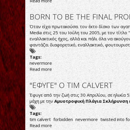
Read more
about
Silver
Talon-
BORN TO BE THE FINAL PR
Decadence
and
Όταν είχα πρωτακούσει τον έκτο δίσκο των αγα
Decay
Media στις 25 του Ιούλη του 2005, με τον τίτλο
εναλλακτικός ήχος, αλλά και πάλι όλα να ακούγο
φαντάζει διαφορετικό, εναλλακτικό, φουτουριστικ
Tags:
nevermore
Read more
about
BORN
TO
"ΕΦΥΓΕ" Ο TIM CALVERT
BE
THE
Έφυγε από την ζωή στις 30 Απριλίου, σε ηλικία 
FINAL
μάχη με την
Αμυοτροφική Πλάγια Σκλήρυνση 
PRODUCT
Tags:
tim calvert
forbidden
nevermore
twisted into f
Read more
about