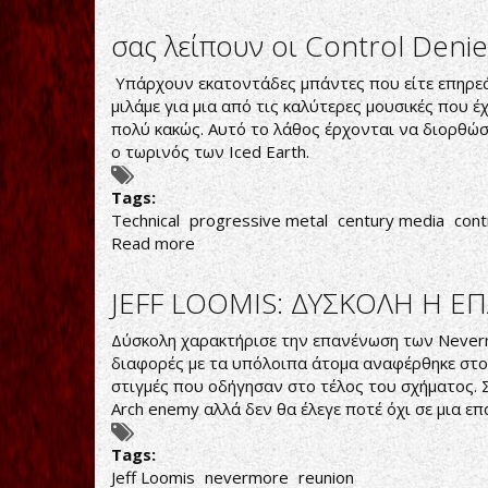
Η
ΤΕΛΕΥΤΑΙΑ
σας λείπουν οι Control Denied
ΔΗΜΟΣΙΑ
ΕΜΦΑΝΙΣΗ
Υπάρχουν εκατοντάδες μπάντες που είτε επηρεάσ
ΤΟΥ
μιλάμε για μια από τις καλύτερες μουσικές που έ
WARREL
πολύ κακώς. Αυτό το λάθος έρχονται να διορθώσο
DANE
ο τωρινός των Iced Earth.
ΠΡΙΝ
ΤΟ
Tags:
ΜΟΙΡΑΙΟ
Technical
progressive metal
century media
cont
Read more
about
σας
λείπουν
JEFF LOOMIS: ΔΥΣΚΟΛΗ Η 
οι
Control
Δύσκολη χαρακτήρισε την επανένωση των Nevermo
Denied;;;
διαφορές με τα υπόλοιπα άτομα αναφέρθηκε στο
στιγμές που οδήγησαν στο τέλος του σχήματος. Σ
Arch enemy αλλά δεν θα έλεγε ποτέ όχι σε μια ε
Tags:
Jeff Loomis
nevermore
reunion