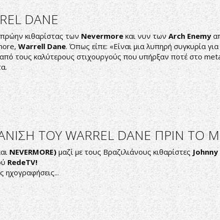
RREL DANE
 πρώην κιθαρίστας των
Nevermore
και νυν των
Arch Enemy
απ
more,
Warrell Dane
. Όπως είπε: «Είναι μια λυπηρή συγκυρία γι
ς από τους καλύτερους στιχουργούς που υπήρξαν ποτέ στο met
α.
ΑΝΙΣΗ ΤΟΥ WARREL DANE ΠΡΙΝ ΤΟ Μ
αι
NEVERMORE)
μαζί με τους Βραζιλιάνους κιθαρίστες
Johnny
ού
RedeTV!
ς ηχογραφήσεις...