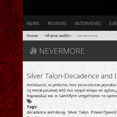
NEWS
REVIEWS
INTERVIEWS
EV
Home
<iframe width=
nevermore
NEVERMORE
Silver Talon-Decadence and 
Ατελείωτες οι μπάντες που γεννιούνται μηνιαία
τη metal μουσική από πιο νεαρό κόσμο σε σχέση 
παρακαλώ) και οι Sanctifyre υπηρέτησαν το spee
Tags:
decadence and decay
Silver Talon
Power/Speed 