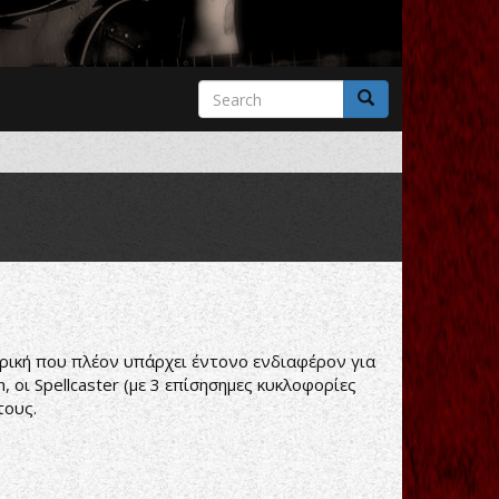
Search
form
Search
ερική που πλέον υπάρχει έντονο ενδιαφέρον για
 οι Spellcaster (με 3 επίσησημες κυκλοφορίες
τους.