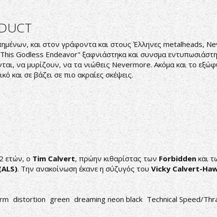
ODUCT
πημένων, και στον γράφοντα και στους Έλληνες metalheads, N
 "This Godless Endeavor" ξαφνιάστηκα και συνσμα εντυπωσιάστη
νται, να μυρίζουν, να τα νιώθεις Nevermore. Ακόμα και το εξ
ό και σε βάζει σε πιο ακραίες σκέψεις.
52 ετών, ο
Tim Calvert
, πρώην κιθαρίστας των
Forbidden
και 
(ALS)
. Την ανακοίνωση έκανε η σύζυγός του
Vicky Calvert-Ha
orm
distortion
green
dreaming neon black
Technical Speed/Thr