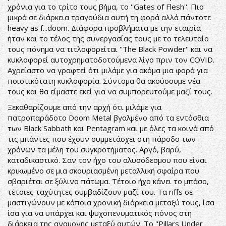
χρόνια για το τρίτο τους βήμα, το ''Gates of Flesh''. Πιο
μικρά σε διάρκεια τραγούδια αυτή τη φορά αλλά πάντοτε
heavy as f...doom. Διάφορα προβλήματα με την εταιρία
ήταν και το τέλος της συνεργασίας τους με το τελευταίο
τους πόνημα να τιτλοφορείται ''The Black Powder'' και να
κυκλοφορεί αυτοχρηματοδοτούμενα λίγο πριν τον COVID.
Αχρείαστο να γραφτεί ότι μιλάμε για ακόμα μια φορά για
ποιοτικότατη κυκλοφορία. Σύντομα θα ακούσουμε νέα
τους και θα είμαστε εκεί για να συμπορευτούμε μαζί τους.
Ξεκαθαρίζουμε από την αρχή ότι μιλάμε για
πατροπαράδοτο Doom Metal βγαλμένο από τα εντόσθια
των Black Sabbath και Pentagram και με όλες τα κοινά από
τις μπάντες που έχουν συμμετάσχει στη πάροδο των
χρόνων τα μέλη του συγκροτήματος. Αργό, βαρύ,
καταδικαστικό. Σαν τον ήχο του αλυσόδεσμου που είναι
κρικωμένο σε μια σκουριασμένη μεταλλική σφαίρα που
σβαριέται σε ξύλινο πάτωμα. Τέτοιο ήχο κάνει το μπάσο,
τέτοιες ταχύτητες συμβαδίζουν μαζί του. Τα riffs σε
μαστιγώνουν με κάποια χρονική διάρκεια μεταξύ τους, ίσα
ίσα για να υπάρχει και ψυχοπενυματικός πόνος στη
διάρκεια της αναμονής μεταξύ αυτών. Το ''Pillars Under