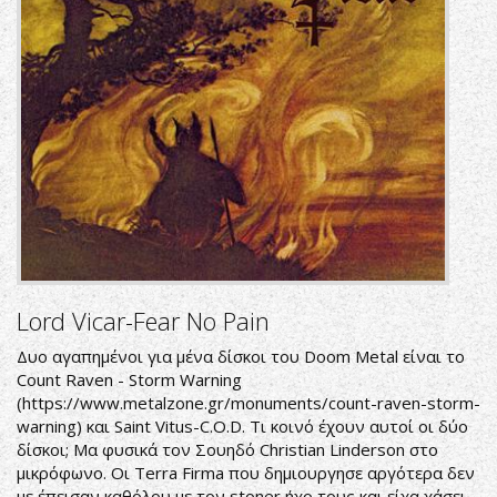
Lord Vicar-Fear No Pain
Δυο αγαπημένοι για μένα δίσκοι του Doom Metal είναι το
Count Raven - Storm Warning
(
https://www.metalzone.gr/monuments/count-raven-storm-
warning
) και Saint Vitus-C.O.D. Τι κοινό έχουν αυτοί οι δύο
δίσκοι; Μα φυσικά τον Σουηδό Christian Linderson στο
μικρόφωνο. Οι Terra Firma που δημιουργησε αργότερα δεν
με έπεισαν καθόλου με τον stoner ήχο τους και είχα χάσει