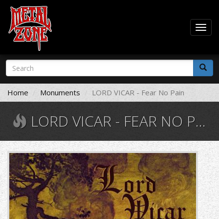
Togg
navig
Skip
Search
to
form
main
Search
content
Home
Monuments
LORD VICAR - Fear No Pain
LORD VICAR - FEAR NO PAIN
210874.jpg