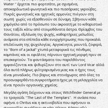
Water '' έρχεται πιο φορτσάτο, με σχισμένα,
αποκαρδιωτικά φωνητικά και πιο πιασάρικες γκρούβες.
Πικρές φωνητικές και ηχητικές αρμονίες πνίγουν στη
σιωπή χωρίς να εξασθενούν σε δύναμη. Σβήνουν κάθε
χαμόγελο από το πρόσωπο του ακροατή με το κιθαριστικό
τους ταξίδι κάτω από ετοιμοθάνατα άστρα. Θρίαμβος του
Θανάτου, εξιλέωση της ψυχής, καθαρτήριες μελωδίες
ανάμεσα στα επίπεδα κάθε ενορχήστρωσης που προκαλέι
επιδείνωση της ψυχολογίας. Αργοκίνητα, μουντά, ζοφερά,
το ''Born of a Jackal'' χτυπά μεταφορικά τις πένθιμες
καμπάνες και οι εφιάλτες πέρνουν ηχητική μορφή πριν σε
επισκεφτούν. Τα φαντάσματα του παρελθόντος
εμφανίζονται και ψιθυρίζουν στο αυτί των Lord Vicar αλλά
όλα αυτά πλήρως φιλτραρισμένα μιας και ο ήχος τους
είναι μοναδικός. Πιο βαρυς και στενάχωρος από όλες τα
προαναφερθέντα συγκροτήματα ήχος με τη μελαγχολία να
είναι προιόν οργανικής χημείας.
Μεγάλη αγάπη δείχνουν και στους Witchfinder General με
το τραγούδι ''The Last of the Templars''. Η ανάσα που
αφήνει ο Chritus και η ακτινοβολία που αφήνουν οι
συγχορδίες συνάδουν σε κάτι τέτοιο. Κάπου εδώ