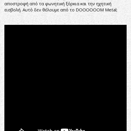
αποστροφή από τα φωνητική ξόρκια και την ηχητική
εισβολή. Αυτό δεν θέλουμε από το DOOOOOOM Metal;