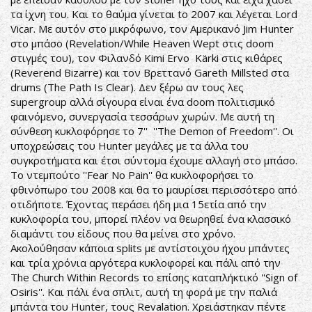
τα ίχνη του. Και το θαύμα γίνεται to 2007 και λέγεται Lord
Vicar. Με αυτόν στο μικρόφωνο, τον Αμερικανό Jim Hunter
στο μπάσο (Revelation/While Heaven Wept στις doom
στιγμές του), τον Φιλανδό Kimi Ervo Kärki στις κιθάρες
(Reverend Bizarre) και τον Βρεττανό Gareth Millsted στα
drums (The Path Is Clear). Δεν ξέρω αν τους λες
supergroup αλλά σίγουρα είναι ένα doom πολιτισμικό
φαινόμενο, συνεργασία τεσσάρων χωρών. Με αυτή τη
σύνθεση κυκλοφόρησε το 7'' ''The Demon of Freedom''. Οι
υποχρεώσεις του Hunter μεγάλες με τα άλλα του
συγκροτήματα και έτσι σύντομα έχουμε αλλαγή στο μπάσο.
Το ντεμπούτο ''Fear No Pain'' θα κυκλοφορήσει το
φθινόπωρο του 2008 και θα το μαυρίσει περισσότερο από
οτιδήποτε. Έχοντας περάσει ήδη μια 15ετία από την
κυκλοφορία του, μπορεί πλέον να θεωρηθεί ένα κλασσικό
διαμάντι του είδους που θα μείνει στο χρόνο.
Ακολούθησαν κάποια splits με αντίστοιχου ήχου μπάντες
και τρία χρόνια αργότερα κυκλοφορεί και πάλι από την
The Church Within Records το επίσης καταπλήκτικό ''Sign of
Osiris''. Και πάλι ένα σπλιτ, αυτή τη φορά με την παλιά
μπάντα του Hunter, τους Revalation. Χρειάστηκαν πέντε