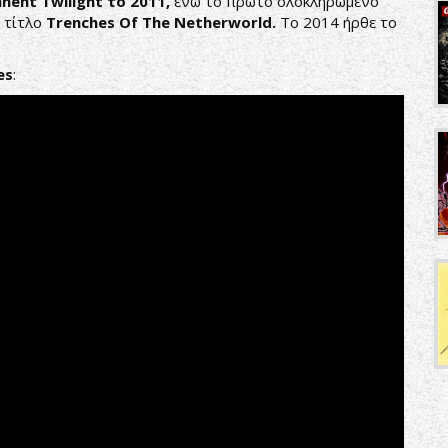
anent
Twilight
το 2011,
ενώ το πρώτο ολοκληρωμένο
 τίτλο
Trenches
Of
The
Netherworld
.
To 2014 ήρθε το
es
: