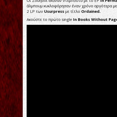
Οι Σουηδοί έκαναν ντεμπούτο με το EP
In
Perm
άλμπουμ κυκλοφόρησαν έναν χρόνο αργότερα με
2 LP των
Usurpress
με τίτλο
Ordained.
Ακούστε το πρώτο single
In Books Without Pag