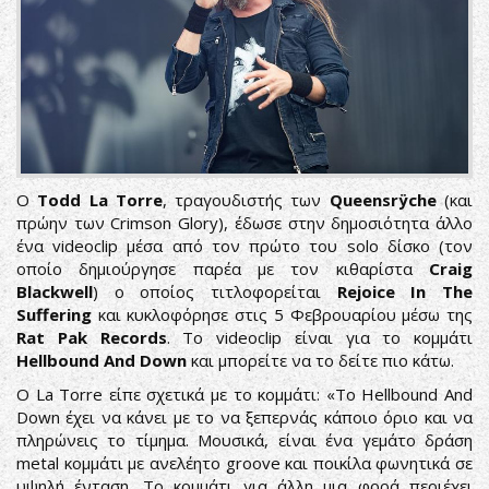
02_Wacken_-
_0574_-
_AK8I1396.jpg
Ο
Todd La Torre
, τραγουδιστής των
Queensrÿche
(και
πρώην των Crimson Glory), έδωσε στην δημοσιότητα άλλο
ένα videoclip μέσα από τον πρώτο του solo δίσκο (τον
οποίο δημιούργησε παρέα με τον κιθαρίστα
Craig
Blackwell
) ο οποίος τιτλοφορείται
Rejoice In The
Suffering
και κυκλοφόρησε στις 5 Φεβρουαρίου μέσω της
Rat Pak Records
. To videoclip είναι για το κομμάτι
Hellbound And Down
και μπορείτε να το δείτε πιο κάτω.
Ο La Torre είπε σχετικά με το κομμάτι: «Το Hellbound And
Down έχει να κάνει με το να ξεπερνάς κάποιο όριο και να
πληρώνεις το τίμημα. Μουσικά, είναι ένα γεμάτο δράση
metal κομμάτι με ανελέητο groove και ποικίλα φωνητικά σε
υψηλή ένταση. Το κομμάτι για άλλη μια φορά περιέχει