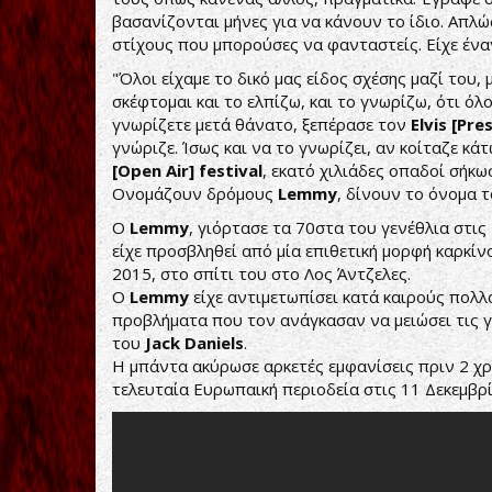
βασανίζονται μήνες για να κάνουν το ίδιο. Απλ
στίχους που μπορούσες να φανταστείς. Είχε έναν
"Όλοι είχαμε το δικό μας είδος σχέσης μαζί του,
σκέφτομαι και το ελπίζω, και το γνωρίζω, ότι όλ
γνωρίζετε μετά θάνατο, ξεπέρασε τον
Elvis [Pre
γνώριζε. Ίσως και να το γνωρίζει, αν κοίταζε κάτ
[Open Air] festival
, εκατό χιλιάδες οπαδοί σήκω
Ονομάζουν δρόμους
Lemmy
, δίνουν το όνομα τ
Ο
Lemmy
, γιόρτασε τα 70στα του γενέθλια στις
είχε προσβληθεί από μία επιθετική μορφή καρκίν
2015, στο σπίτι του στο Λος Άντζελες.
Ο
Lemmy
είχε αντιμετωπίσει κατά καιρούς πολλ
προβλήματα που τον ανάγκασαν να μειώσει τις 
του
Jack Daniels
.
Η μπάντα ακύρωσε αρκετές εμφανίσεις πριν 2 χρ
τελευταία Ευρωπαική περιοδεία στις 11 Δεκεμβρ