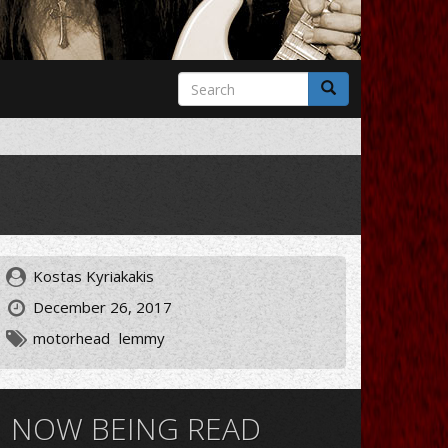
Search
form
Search
Kostas Kyriakakis
December 26, 2017
motorhead
lemmy
NOW BEING READ