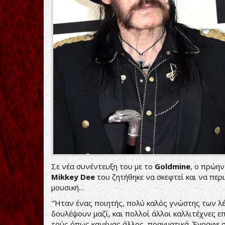
Σε νέα συνέντευξη του με το
Goldmine
, ο πρώη
Mikkey Dee
του ζητήθηκε να σκεφτεί και να πε
μουσική…
"Ήταν ένας ποιητής, πολύ καλός γνώστης των λέ
δουλέψουν μαζί, και πολλοί άλλοι καλλιτέχνες επ
τούς όπως κανένας άλλος, πραγματικά. Έγραφε σ