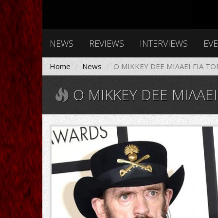
NEWS
REVIEWS
INTERVIEWS
EV
Home
News
Ο MIKKEY DEE ΜΙΛΑΕΙ ΓΙΑ Τ
Ο MIKKEY DEE ΜΙΛΑΕ
Lemmy-
Kilmister-
Mikkey-
Dee.jpg