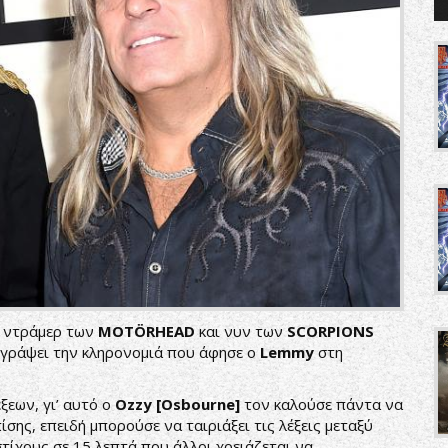
ν ντράμερ των
MOTÖRHEAD
και νυν των
SCORPIONS
ριγράψει την κληρονομιά που άφησε ο
Lemmy
στη
ξεων, γι’ αυτό ο
Ozzy [Osbourne]
τον καλούσε πάντα να
ίσης, επειδή μπορούσε να ταιριάξει τις λέξεις μεταξύ
τίχους σε 15 λεπτά που άλλοι χρειάζεται να