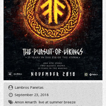
Lambros Panetas
September 23, 2018
Amon Amarth
live at summer breeze