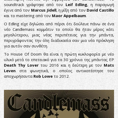
soundtrack γράφτηκε από τον
Leif Edling
, η παραγωγή
έγινε από τον
Marcus Jidell
, η μίξη από τον
David Castillo
και το mastering από τον
Maor Appelbaum
.
Ο Edling είχε δηλώσει από πέρσι ότι δούλευε πάνω σε ένα
νέο Candlemass κομμάτιν το οποίο θα ήταν μέρος κάτι
μεγαλύτερου, μιας νέας περιπέτειας για την μπάντα,
περιγράφοντας την όλη διαδικασία σαν μια νέα πρόκληση
για αυτόν σαν συνθέτη.
Το House Of Doom θα είναι η πρώτη κυκλοφορία με νέο
υλικό μετά το επετειακό για τα 30 χρόνια της μπάντας EP
Death Thy Lover
του 2016 και η δεύτερη με τον
Mats
Leven
στα φωνητικά, ο οποίος αντικατέστησε τον
αποχωρήσαντα
Rob Lowe
το 2012.