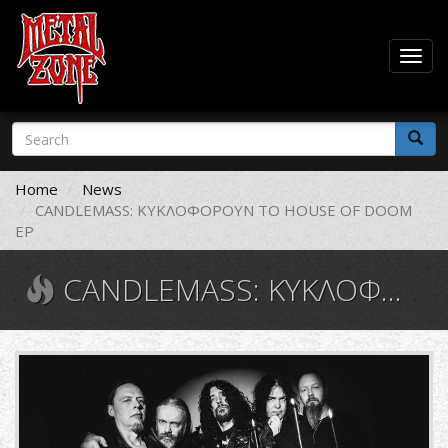
Togg
navig
Skip
Search
to
form
main
Search
content
Home
News
CANDLEMASS: ΚΥΚΛΟΦΟΡΟΥΝ ΤΟ HOUSE OF DOOM
EP
CANDLEMASS: ΚΥΚΛΟΦΟΡΟΥΝ ΤΟ HOUSE OF DOOM EP
candlemass02-
1000x560.jpg