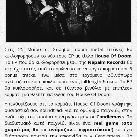
Στις 25 Μαΐου οι Σουηδοί doom metal τιτάνες θα
κυκλοφορήσουν το νέο τους EP με τίτλο
House Of Doom
.
To EP που θα κυκλοφορήσει μέσω της
Napalm Records
θα
περιέχει εκτός από το ομώνυμο καινούργιο κομμάτι και 3
bonus tracks, ενώ μέσα στο ερχόμενο φθινόπωρο
σχεδιάζεται και η κυκλοφορία ενός full length δίσκου. Το EP
θα κυκλοφορήσει και σε 10ιντσο βινύλιο με επιπλέον
κομμάτι μια 9λεπτη εκτέλεση του House Of Doom.
Υπενθυμίζουμε ότι το κομμάτι House Of Doom γράφτηκε
ουσιαστικά σαν soundtrack για το ομώνυμο παιχνίδι, στην
ανάπτυξη του οποίου συνεργάστηκαν οι
Candlemass
. To
διαδικτυακό αυτό παιχνίδι είναι ένα
reel game (στο
χωριό μας θα το ονόμαζαν… «φρουτάκια»!)
και έχει
διάσπαρτη παντού την σφραγίδα των Candlemass. To