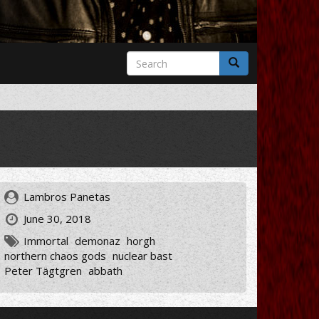
Search
form
Search
Lambros Panetas
June 30, 2018
Immortal
demonaz
horgh
northern chaos gods
nuclear bast
Peter Tägtgren
abbath