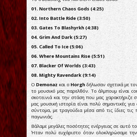
01. Northern Chaos Gods (4:25)
02. Into Battle Ride (3:50)
03. Gates To Blashyrkh (4:38)
04. Grim And Dark (5:27)
05. Called To Ice (5:06)
06. Where Mountains Rise (5:51)
07. Blacker Of Worlds (3:43)
08. Mighty Ravendark (9:14)
Ο
Demonaz
και ο
Horgh
δήλωσαν σχετικά με τον
το μουσικό μας παρελθόν. To άλμπουμ είναι co
σκοτεινιά και την στάση που μας χαρακτήριζε 
μας μουσική ιστορία είναι πολύ σημαντικές για
σύντομα, με τραγούδια μέσα από τις ίδιες τις π
παγωνιάς.
Βάλαμε μεγάλες ποσότητες ενέργειας σε αυτό το
Ήταν πολύ ευχάριστο όταν ολοκληρώσαμε την 