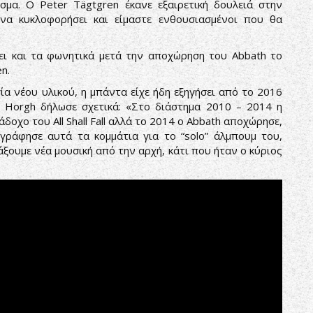
σμα. Ο Peter Tägtgren έκανε εξαιρετική δουλειά στην
α κυκλοφορήσει και είμαστε ενθουσιασμένοι που θα
ει και τα φωνητικά μετά την αποχώρηση του Abbath το
n.
α νέου υλικού, η μπάντα είχε ήδη εξηγήσει από το 2016
Ο Horgh δήλωσε σχετικά: «Στο διάστημα 2010 – 2014 η
άδοχο του All Shall Fall αλλά το 2014 ο Abbath αποχώρησε,
ογράφησε αυτά τα κομμάτια για το “solo” άλμπουμ του,
ξουμε νέα μουσική από την αρχή, κάτι που ήταν ο κύριος