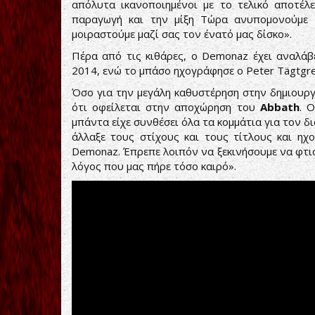
απόλυτα ικανοποιημένοι με το τελικό αποτέλε
παραγωγή και την μίξη Τώρα ανυπομονούμε ν
μοιραστούμε μαζί σας τον ένατό μας δίσκο».
Πέρα από τις κιθάρες, ο Demonaz έχει αναλάβ
2014, ενώ το μπάσο ηχογράφησε ο Peter Tägtgre
Όσο για την μεγάλη καθυστέρηση στην δημιουργί
ότι οφείλεται στην αποχώρηση του
Abbath
. 
μπάντα είχε συνθέσει όλα τα κομμάτια για τον δι
άλλαξε τους στίχους και τους τίτλους και ηχ
Demonaz. Έπρεπε λοιπόν να ξεκινήσουμε να φτιά
λόγος που μας πήρε τόσο καιρό».