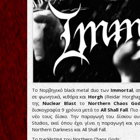
Το Νορβηγικό black metal duo των
Immortal
, 
σε φωνητικά, κιθάρα και
Horgh
(Reidar Horgha
της
Nuclear Blast
το
Northern Chaos God
δισκογραφία 9 χρόνια μετά το
All Shall Fall
. Πιο
νέο τους δίσκο. Την παραγωγή του δίσκου α
Studios, εκεί όπου έχει γίνει η παραγωγή και γ
Northern Darkness και All Shall Fall.
Το tracklisting του Northern Chaos Gods: