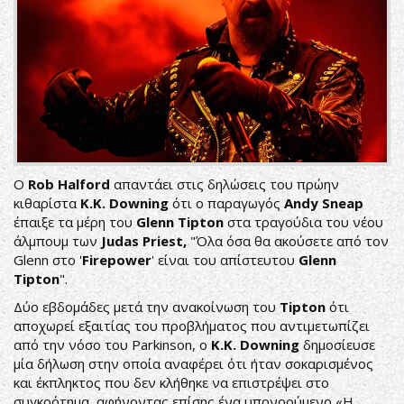
Ο
Rob Halford
απαντάει στις δηλώσεις του πρώην
κιθαρίστα
K.K. Downing
ότι ο παραγωγός
Andy Sneap
έπαιξε τα μέρη του
Glenn Tipton
στα τραγούδια του νέου
άλμπουμ των
Judas Priest,
"Όλα όσα θα ακούσετε από τον
Glenn στο '
Firepower
' είναι του απίστευτου
Glenn
Tipton
".
Δύο εβδομάδες μετά την ανακοίνωση του
Tipton
ότι
αποχωρεί εξαιτίας του προβλήματος που αντιμετωπίζει
από την νόσο του Parkinson, ο
K.
K.
Downing
δημοσίευσε
μία δήλωση στην οποία αναφέρει ότι ήταν σοκαρισμένος
και έκπληκτος που δεν κλήθηκε να επιστρέψει στο
συγκρότημα, αφήνοντας επίσης ένα υπονοούμενο «Η