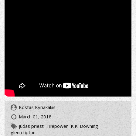
Kostas Kyriakakis
March 01, 2018
judas priest
Firepower
K.K. Downing
glenn tipton