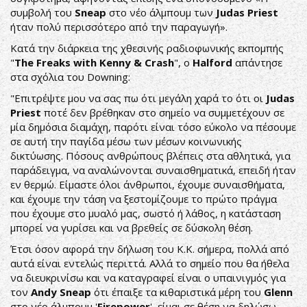
συμβολή του
Sneap
στο νέο άλμπουμ των
Judas
Priest
ήταν πολύ περισσότερο από την παραγωγή».
Κατά την διάρκεια της χθεσινής ραδιοφωνικής εκπομπής
"
The
Freaks
with
Kenny &
Crash
", ο
Halford
απάντησε
στα σχόλια του Downing:
"Επιτρέψτε μου να σας πω ότι μεγάλη χαρά το ότι οι
Judas
Priest
ποτέ δεν βρέθηκαν στο σημείο να συμμετέχουν σε
μία δημόσια διαμάχη, παρότι είναι τόσο εύκολο να πέσουμε
σε αυτή την παγίδα μέσω των μέσων κοινωνικής
δικτύωσης. Πόσους ανθρώπους βλέπεις στα αθλητικά, για
παράδειγμα, να αναλώνονται συναισθηματικά, επειδή ήταν
εν θερμώ. Είμαστε όλοι άνθρωποι, έχουμε συναισθήματα,
και έχουμε την τάση να ξεστομίζουμε το πρώτο πράγμα
που έχουμε στο μυαλό μας, σωστό ή λάθος, η κατάσταση
μπορεί να γυρίσει και να βρεθείς σε δύσκολη θέση.
Έτσι όσον αφορά την δήλωση του K.K. σήμερα, πολλά από
αυτά είναι εντελώς περιττά. Αλλά το σημείο που θα ήθελα
να διευκρινίσω και να καταγραφεί είναι ο υπαινιγμός για
τον
Andy
Sneap
ότι έπαιξε τα κιθαριστικά μέρη του
Glenn
στο νέο άλμπουμ '
Firepower
', είμαι σε θέση να δηλώσω