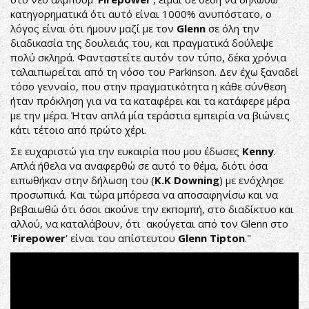
κατηγορηματικά ότι αυτό είναι 1000% ανυπόστατο, ο
λόγος είναι ότι ήμουν μαζί με τον
Glenn
σε όλη την
διαδικασία της δουλειάς του, και πραγματικά δούλεψε
πολύ σκληρά. Φανταστείτε αυτόν τον τύπο, δέκα χρόνια
ταλαιπωρείται από τη νόσο του Parkinson. Δεν έχω ξαναδεί
τόσο γενναίο, που στην πραγματικότητα η κάθε σύνθεση
ήταν πρόκληση για να τα καταφέρει και τα κατάφερε μέρα
με την μέρα. Ήταν απλά μία τεράστια εμπειρία να βιώνεις
κάτι τέτοιο από πρώτο χέρι.
Σε ευχαριστώ για την ευκαιρία που μου έδωσες
Kenny
.
Απλά ήθελα να αναφερθώ σε αυτό το θέμα, διότι όσα
ειπωθήκαν στην δήλωση του (
Κ.Κ
Downing
) με ενόχλησε
προσωπικά. Και τώρα μπόρεσα να αποσαφηνίσω και να
βεβαιωθώ ότι όσοι ακούνε την εκπομπή, στο διαδίκτυο και
αλλού, να καταλάβουν, ότι ακούγεται από τον Glenn στο
'
Firepower
' είναι του απίστευτου
Glenn Tipton
."