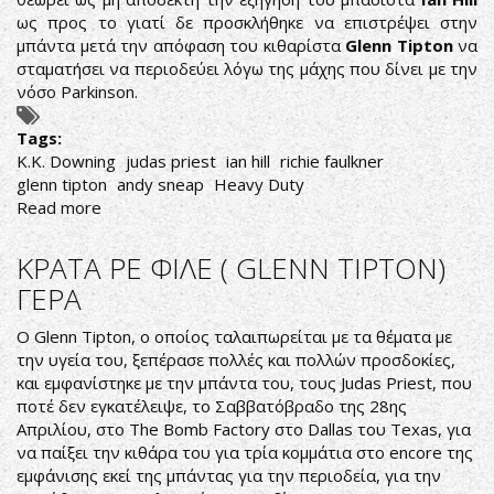
ως προς το γιατί δε προσκλήθηκε να επιστρέψει στην
μπάντα μετά την απόφαση του κιθαρίστα
Glenn Tipton
να
σταματήσει να περιοδεύει λόγω της μάχης που δίνει με την
νόσο Parkinson.
Tags:
K.K. Downing
judas priest
ian hill
richie faulkner
glenn tipton
andy sneap
Heavy Duty
Read more
about
K.K.
DOWNING
ΚΡΑΤΑ ΡΕ ΦΙΛΕ ( GLENN TIPTON)
-
ΓΕΡΑ
JUDAS
PRIEST:
Ο Glenn Tipton, ο οποίος ταλαιπωρείται με τα θέματα με
ΚΑΙ
την υγεία του, ξεπέρασε πολλές και πολλών προσδοκίες,
Η
και εμφανίστηκε με την μπάντα του, τους Judas Priest, που
ΓΚΡΙΝΙΑ
ποτέ δεν εγκατέλειψε, το Σαββατόβραδο της 28ης
ΚΑΛΑ
Απριλίου, στο The Bomb Factory στο Dallas του Texas, για
ΚΡΑΤΕΙ...
να παίξει την κιθάρα του για τρία κομμάτια στο encore της
εμφάνισης εκεί της μπάντας για την περιοδεία, για την