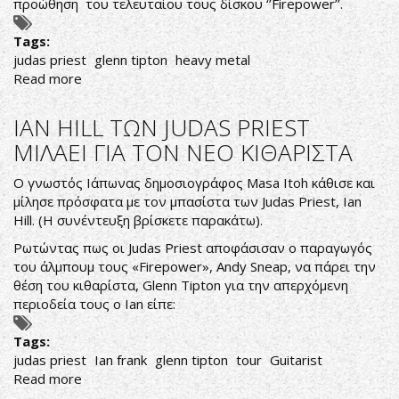
προώθηση του τελευταίου τους δίσκου ‘’Firepower’’.
Tags:
judas priest
glenn tipton
heavy metal
Read more
about
ΚΡΑΤΑ
ΡΕ
IAN HILL ΤΩΝ JUDAS PRIEST
ΦΙΛΕ
ΜΙΛΑΕΙ ΓΙΑ ΤΟΝ ΝΕΟ ΚΙΘΑΡΙΣΤΑ
(
GLENN
O γνωστός Ιάπωνας δημοσιογράφος Masa Itoh κάθισε και
TIPTON)
μίλησε πρόσφατα με τον μπασίστα των Judas Priest, Ian
ΓΕΡΑ
Hill. (Η συνέντευξη βρίσκετε παρακάτω).
Ρωτώντας πως οι Judas Priest αποφάσισαν ο παραγωγός
του άλμπουμ τους «Firepower», Andy Sneap, να πάρει την
θέση του κιθαρίστα, Glenn Tipton για την απερχόμενη
περιοδεία τους ο Ian είπε:
Tags:
judas priest
Ian frank
glenn tipton
tour
Guitarist
Read more
about
IAN