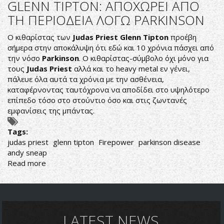
GLENN TIPTON: ΑΠΟΧΩΡΕΙ ΑΠΟ
HALFORD
ΤΗ ΠΕΡΙΟΔΕΙΑ ΛΟΓΩ PARKINSON
ΞΕΚΑΘΑΡΙΖΕΙ
ΤΙΣ
Ο κιθαρίστας των
Judas Priest Glenn Tipton
προέβη
ΦΗΜΕΣ
σήμερα στην αποκάλυψη ότι εδώ και 10 χρόνια πάσχει από
ΣΧΕΤΙΚΑ
την νόσο
Parkinson
. Ο κιθαρίστας-σύμβολο όχι μόνο για
ΜΕ
τους
Judas Priest
αλλά και το heavy metal εν γένει,
ΤΙΣ
πάλευε όλα αυτά τα χρόνια με την ασθένεια,
ΔΗΛΩΣΕΙΣ
καταφέρνοντας ταυτόχρονα να αποδίδει στο υψηλότερο
ΤΟΥ
επίπεδο τόσο στο στούντιο όσο και στις ζωντανές
K.K.
εμφανίσεις της μπάντας.
DOWNING
Tags:
judas priest
glenn tipton
Firepower
parkinson disease
andy sneap
Read more
about
GLENN
TIPTON:
ΑΠΟΧΩΡΕΙ
ΑΠΟ
ΤΗ
LATEST NEWS