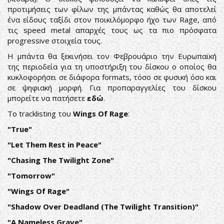
προτιμήσεις των φίλων της μπάντας καθώς θα αποτελεί
ένα είδους ταξίδι στον ποικιλόμορφο ήχο των Rage, από
τις speed metal απαρχές τους ως τα πιο πρόσφατα
progressive στοιχεία τους.
Η μπάντα θα ξεκινήσει τον Φεβρουάριο την Ευρωπαϊκή
της περιοδεία για τη υποστήριξη του δίσκου ο οποίος θα
κυκλοφορήσει σε διάφορα formats, τόσο σε φυσική όσο και
σε ψηφιακή μορφή. Για προπαραγγελίες του δίσκου
μπορείτε να πατήσετε
εδώ
.
Το tracklisting του
Wings Of Rage
:
"True"
"Let Them Rest in Peace"
"Chasing The Twilight Zone"
"Tomorrow"
"Wings Of Rage"
"Shadow Over Deadland (The Twilight Transition)"
"A Nameless Grave"