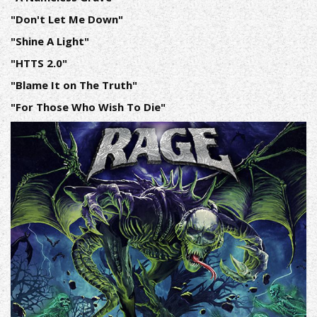
"Don't Let Me Down"
"Shine A Light"
"HTTS 2.0"
"Blame It on The Truth"
"For Those Who Wish To Die"