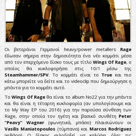
Οι βετεράνοι Γερμανοί heavy/power metallers
Rage
έδωσαν σήμερα στην δημοσιότητα ένα νέο κομμάτι μέσα
από τον επερχόμενο δίσκο τους με τίτλο
Wings Of Rage
, ο
οποίος θα κυκλοφορήσει στις 10/1 μέσω της
Steamhammer/SPV
. Το κομμάτι είναι το
True
και πιο
κάτω μπορείτε να δείτε και το videoclip που δημιούργησε η
μπάντα για το κομμάτι αυτό.
Το
Wings Of Rage
θα είναι το album Νο22 για την μπάντα
και θα είναι η τέταρτη κυκλοφορία (αν υπολογίσουμε και
το My Way EP του 2016) για την παρούσα σύνθεση των
Rage, στην οποία τον ηγέτη και βασικό συνθέτη
Peter
“Peavy” Wagner
(φωνητικά, μπάσο) πλαισιώνουν οι
Vasilis Maniatopoulos
(τύμπανα) και
Marcos Rodriguez
(κιθάρα). Ο δίσκος φιλοδοξεί να καλύψει όλες τις